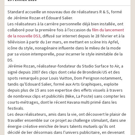
Standard accueille un nouveau duo de réalisateurs R & S, formé
de Jérémie Rozan et Édouard Salier.
Les réalisateurs à la carrière personnelle déjà bien installée, ont
collaboré pour la première fois à l’occasion du
film du lancement
de la nouvelle DS3
, diffusé sur internet depuis le 28 février et à la
télévision à partir du 1er mars, en mettant en scène Iris Apfel,
icône du style, nonagénaire influente dans le milieu de la mode
par sa vision intemporelle, pour incarner le style inimitable de la
DS.
Jérémie Rozan, réalisateur-fondateur du Studio Surface to Air, a
signé depuis 2007 des clips dont celui de Brondinski US et des
spots remarqués pour Louis Vuitton, Dom Perignon notamment,
tandis qu’Edouard Salier, formé aux Arts Graphiques, exploite
depuis plus de 15 ans son expertise des effets visuels à travers
de nombreux clips et publicités (Nike, La Poste) sans compter les
courts-métrages, dont le récent Havana multi primé dans les
festivals.
Les deux réalisateurs, amis dans la vie, ont découvert le plaisir de
travailler ensemble sur ce projet au challenge stimulant, dans une
énergie créative enrichie de leurs talents mutuels qu’ils ont
décidé de lier désormais dans l’univers publicitaire, en devenant