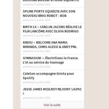
Dorothée Boissier et Anne-Sophie Pic
publié le 27 juillet 2026
SPLINE PORTE SQUEEZIE AVEC SON
NOUVEAU BRAS ROBOT : BOB
publié le 23 juillet 2026
BIRTH LX – CARLIJN JACOBS RÉALISE LE
FILM LANCÔME AVEC OLIVIA RODRIGO
publié le 23 juillet 2026
KINOU – WELCOME ANA MARIA
MIRANDA, CHRIS ALESSI & ANDY PML
publié le 21 juillet 2026
GYMNASIUM — Électrifions la France.
L’IA au service du tournage
publié le 21 juillet 2026
CaleSon accompagne Grinta pour
Spotify
publié le 21 juillet 2026
JESSE JAMES MCELROY REJOINT LA\PAC
!
publié le 20 juillet 2026
Voir la suite