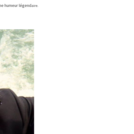
nne humeur légend
aire.