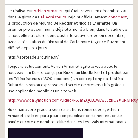
Le réalisateur
Adrien Armanet
, qui était revenu en décembre 2011
dans le giron des
Télécréateurs
, rejoint officiellement
Iconoclast
,
la production de Mourad Belkeddar et Nicolas Lhermitte. Un
premier projet commun a déjà été mené à bien, dans le cadre de
la nouvelle structure Iconoclast Interactive créée en décembre,
avec la réalisation du film viral de Carte noire (agence Buzzman)
diffusé depuis 3 jours.
http://sortezdelaroutine.fr/
Toujours actuellement, Adrien Armanet agite le web avec le
nouveau film Durex, conçu par Buzzman Middle East et produit par
les Télécréateurs : "SOS condoms", un concept original testé à
Dubaï de livraison expresse et discrète de préservatifs grâce à
une application mobile et un site web.
http://www.dailymotion.com/video/k65afZQCB1WLwJ3zRO7#.URGHxX
Buzzman avéré grâce à ses réalisations remarquées, Adrien
Armanet est bien parti pour comptabiliser certainement cette
année encore de nombreux like dans les festivals internationaux.