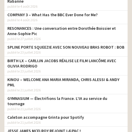
Rabanne
publié le 4 août 2026
COMPANY 3 – What Has the BBC Ever Done for Me?
publié le 4 août 2026
RESONANCES : Une conversation entre Dorothée Boissier et
Anne-Sophie Pic
publié le 27 juillet 2026
SPLINE PORTE SQUEEZIE AVEC SON NOUVEAU BRAS ROBOT : BOB
publié le 23 juillet 2026
BIRTH LX – CARLIJN JACOBS RÉALISE LE FILM LANCÔME AVEC
OLIVIA RODRIGO
publié le 23 juillet 2026
KINOU – WELCOME ANA MARIA MIRANDA, CHRIS ALESSI & ANDY
PML
publié le 21 juillet 2026
GYMNASIUM — Électrifions la France. L’IA au service du
tournage
publié le 21 juillet 2026
CaleSon accompagne Grinta pour Spotify
publié le 21 juillet 2026
JESSE JAMES MCELROY REJOINT LA\PAC !