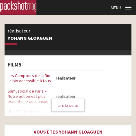
MENU
réalisateur
YOHANN GLOAGUEN
FILMS
Les Comptoirs de la Bio –
réalisateur
La bio accessible à tous
Samusocial de Paris –
Notre action est plus
réalisateur
essentielle que jamais
Lire la suite
UNICEF – Lettre aux
enfants – Mes chers
réalisateur
petits
VOUS ÊTES YOHANN GLOAGUEN
Randstad – I get a job
réalisateur