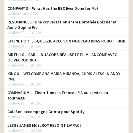
COMPANY 3 – What Has the BBC Ever Done for Me?
publié le 4 août 2026
RESONANCES : Une conversation entre Dorothée Boissier et
Anne-Sophie Pic
publié le 27 juillet 2026
SPLINE PORTE SQUEEZIE AVEC SON NOUVEAU BRAS ROBOT : BOB
publié le 23 juillet 2026
BIRTH LX – CARLIJN JACOBS RÉALISE LE FILM LANCÔME AVEC
OLIVIA RODRIGO
publié le 23 juillet 2026
KINOU – WELCOME ANA MARIA MIRANDA, CHRIS ALESSI & ANDY
PML
publié le 21 juillet 2026
GYMNASIUM — Électrifions la France. L’IA au service du
tournage
publié le 21 juillet 2026
CaleSon accompagne Grinta pour Spotify
publié le 21 juillet 2026
JESSE JAMES MCELROY REJOINT LA\PAC !
publié le 20 juillet 2026