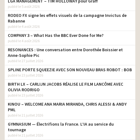
LGA MANAGEMENT – TIM HOLLOWAY pour Graff
publié le 5 août 2026
RODEO FX signe les effets visuels de la campagne Invictus de
Rabanne
publié le 4 août 2026
COMPANY 3 – What Has the BBC Ever Done for Me?
publié le 4 août 2026
RESONANCES : Une conversation entre Dorothée Boissier et
Anne-Sophie Pic
publié le 27 juillet 2026
SPLINE PORTE SQUEEZIE AVEC SON NOUVEAU BRAS ROBOT : BOB
publié le 23 juillet 2026
BIRTH LX – CARLIJN JACOBS RÉALISE LE FILM LANCÔME AVEC
OLIVIA RODRIGO
publié le 23 juillet 2026
KINOU – WELCOME ANA MARIA MIRANDA, CHRIS ALESSI & ANDY
PML
publié le 21 juillet 2026
GYMNASIUM — Électrifions la France. L’IA au service du
tournage
publié le 21 juillet 2026