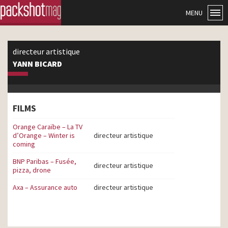
MENU
directeur artistique
YANN BICARD
FILMS
Orange Caraïbe – La TV
d’Orange – Winter is
directeur artistique
coming
BNP Paribas – Fusée,
directeur artistique
pizza, drone
Axa – Assurance auto
directeur artistique