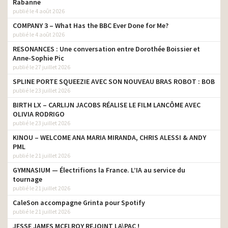
producteur
Rabanne
gamme soluble
publié le 4 août 2026
Carte Noire – Capsules
COMPANY 3 – What Has the BBC Ever Done for Me?
compatibles Nescafé
producteur
publié le 4 août 2026
Dolce Gusto
RESONANCES : Une conversation entre Dorothée Boissier et
Blédina – On mange mieux
Anne-Sophie Pic
producteur
quand on est curieux
publié le 27 juillet 2026
SPLINE PORTE SQUEEZIE AVEC SON NOUVEAU BRAS ROBOT : BOB
Ambre Solaire – Enfant
publié le 23 juillet 2026
Sensitive Expert+ – Brume
tv prod
Sèche Anti-Sable
BIRTH LX – CARLIJN JACOBS RÉALISE LE FILM LANCÔME AVEC
OLIVIA RODRIGO
Ushuaïa – Douceur du
tv prod
publié le 23 juillet 2026
Japon
KINOU – WELCOME ANA MARIA MIRANDA, CHRIS ALESSI & ANDY
PML
publié le 21 juillet 2026
GYMNASIUM — Électrifions la France. L’IA au service du
tournage
publié le 21 juillet 2026
CaleSon accompagne Grinta pour Spotify
publié le 21 juillet 2026
JESSE JAMES MCELROY REJOINT LA\PAC !