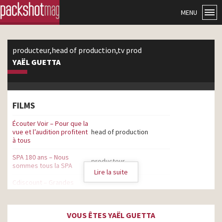
MENU
producteur,head of production,tv prod
YAËL GUETTA
FILMS
Écouter Voir – Pour que la
vue et l’audition profitent
head of production
à tous
SPA 180 ans – Nous
producteur
sommes tous la SPA
Lire la suite
Cdiscount – Grandes
marques, livraison rapide,
producteur
prix bas
VOUS ÊTES YAËL GUETTA
Prendre soin – Métiers du