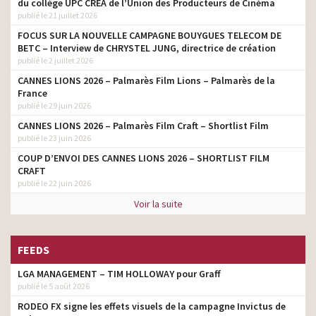
du collège UPC CRÉA de l’Union des Producteurs de Cinéma
producteur
qui changent la vie
publié le 21 juillet 2026
Somfy – Et vous quel
FOCUS SUR LA NOUVELLE CAMPAGNE BOUYGUES TELECOM DE
tv prod
Somfy êtes vous ?
BETC – Interview de CHRYSTEL JUNG, directrice de création
publié le 2 juillet 2026
Les îles de Guadeloupe – Il
CANNES LIONS 2026 – Palmarès Film Lions – Palmarès de la
y a tant d’îles en elles –
producteur
France
2020
publié le 29 juin 2026
Subway – Sub Raclette
producteur
CANNES LIONS 2026 – Palmarès Film Craft – Shortlist Film
fête ses 10 ans
publié le 23 juin 2026
Subway – Ose créer ton
COUP D’ENVOI DES CANNES LIONS 2026 – SHORTLIST FILM
producteur
Sub – Beef Barbacoa
CRAFT
publié le 22 juin 2026
Subway – Ose créer ton
producteur
Sub – Porc coréen
Voir la suite
Garnier – SkinActive – Gel
nettoyant micellaire tout
tv prod
FEEDS
en 1
LGA MANAGEMENT – TIM HOLLOWAY pour Graff
Beko – Lave vaisselle
producteur
AutoDose
publié le 5 août 2026
RODEO FX signe les effets visuels de la campagne Invictus de
Carte Noire – Nouvelle