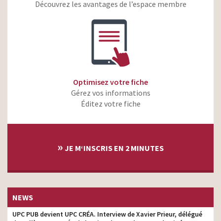
soin et accompagnement
producteur
Découvrez les avantages de l’espace membre
social
Alinea – Il fait beau chez
producteur
vous
Cdiscount – Des prix bas
producteur
qui ont de la voix
head of production,
Optimisez votre fiche
ANAH – MaPrimeAdapt’
producteur
Gérez vos informations
Humer – La nature vous
Éditez votre fiche
producteur
libère
FDJ ParionsSport –
Partenaire officiel du XV de
producteur
»
France – Les limites
JE M‘INSCRIS EN 2 MINUTES
La Foir’Fouille – Guirlande
head of production
connectée
Coupe du Monde Rugby
France 2023 – Célébrons
head of production
NEWS
toutes les fraternités
UPC PUB devient UPC CRÉA. Interview de Xavier Prieur, délégué
Véligo Location – 6 mois