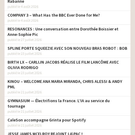
Rabanne
publié le 4 août 2026
COMPANY 3 – What Has the BBC Ever Done for Me?
publié le 4 août 2026
RESONANCES : Une conversation entre Dorothée Boissier et
Anne-Sophie Pic
publié le 27 juillet 2026
SPLINE PORTE SQUEEZIE AVEC SON NOUVEAU BRAS ROBOT : BOB
publié le 23 juillet 2026
BIRTH LX – CARLIJN JACOBS RÉALISE LE FILM LANCÔME AVEC
OLIVIA RODRIGO
publié le 23 juillet 2026
KINOU – WELCOME ANA MARIA MIRANDA, CHRIS ALESSI & ANDY
PML
publié le 21 juillet 2026
GYMNASIUM — Électrifions la France. L’IA au service du
tournage
publié le 21 juillet 2026
CaleSon accompagne Grinta pour Spotify
publié le 21 juillet 2026
JESSE JAMES MCELROY REJOINT LA\PAC !