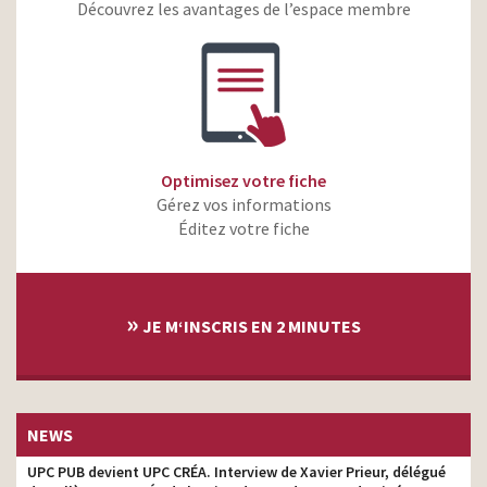
Découvrez les avantages de l’espace membre
Fleury Michon – Recette
monteur
authentique
Corem – Les vacances- le
monteur
démontage
Netto – Telle mère
monteur
Netto – Mauvaise foi
monteur
Optimisez votre fiche
Gérez vos informations
Éditez votre fiche
»
JE M‘INSCRIS EN 2 MINUTES
NEWS
UPC PUB devient UPC CRÉA. Interview de Xavier Prieur, délégué