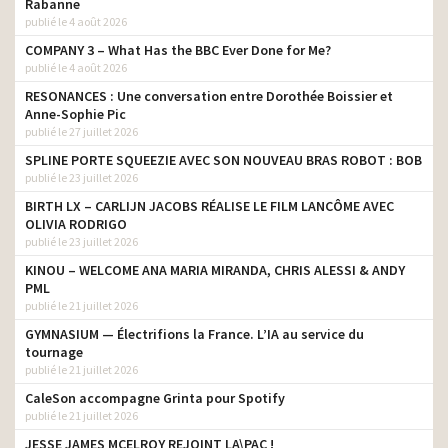
Rabanne
publié le 4 août 2026
COMPANY 3 – What Has the BBC Ever Done for Me?
publié le 4 août 2026
RESONANCES : Une conversation entre Dorothée Boissier et
Anne-Sophie Pic
publié le 27 juillet 2026
SPLINE PORTE SQUEEZIE AVEC SON NOUVEAU BRAS ROBOT : BOB
publié le 23 juillet 2026
BIRTH LX – CARLIJN JACOBS RÉALISE LE FILM LANCÔME AVEC
OLIVIA RODRIGO
publié le 23 juillet 2026
KINOU – WELCOME ANA MARIA MIRANDA, CHRIS ALESSI & ANDY
PML
publié le 21 juillet 2026
GYMNASIUM — Électrifions la France. L’IA au service du
tournage
publié le 21 juillet 2026
CaleSon accompagne Grinta pour Spotify
publié le 21 juillet 2026
JESSE JAMES MCELROY REJOINT LA\PAC !