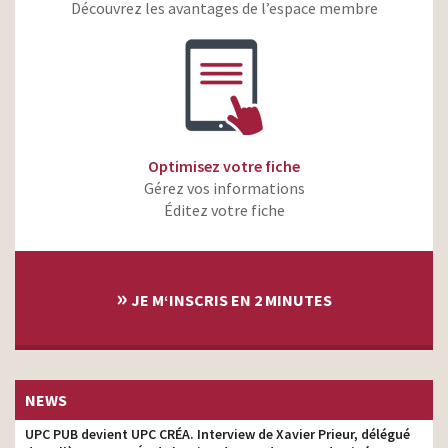
Découvrez les avantages de l’espace membre
Nike Football: Winner
agence
Stays
P&G Merci maman – Jeux
Olympiques de Sotchi
agence
2014
Nestea – Perfect day
agence
Optimisez votre fiche
Sony – Xperia –
agence
Gérez vos informations
L’intelligence connectée
Éditez votre fiche
»
JE M‘INSCRIS EN 2 MINUTES
NEWS
UPC PUB devient UPC CRÉA. Interview de Xavier Prieur, délégué