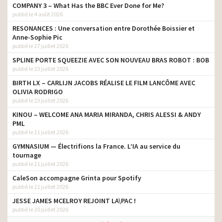
COMPANY 3 – What Has the BBC Ever Done for Me?
publié le 4 août 2026
RESONANCES : Une conversation entre Dorothée Boissier et
Anne-Sophie Pic
publié le 27 juillet 2026
SPLINE PORTE SQUEEZIE AVEC SON NOUVEAU BRAS ROBOT : BOB
publié le 23 juillet 2026
BIRTH LX – CARLIJN JACOBS RÉALISE LE FILM LANCÔME AVEC
OLIVIA RODRIGO
publié le 23 juillet 2026
KINOU – WELCOME ANA MARIA MIRANDA, CHRIS ALESSI & ANDY
PML
publié le 21 juillet 2026
GYMNASIUM — Électrifions la France. L’IA au service du
tournage
publié le 21 juillet 2026
CaleSon accompagne Grinta pour Spotify
publié le 21 juillet 2026
JESSE JAMES MCELROY REJOINT LA\PAC !
publié le 20 juillet 2026