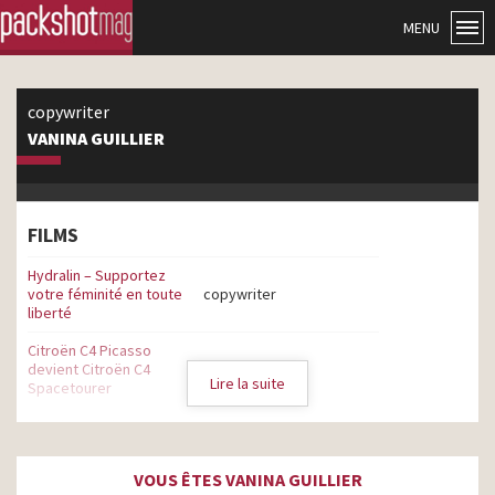
MENU
copywriter
VANINA GUILLIER
FILMS
Hydralin – Supportez
votre féminité en toute
copywriter
liberté
Citroën C4 Picasso
devient Citroën C4
copywriter
Lire la suite
Spacetourer
Citroën C 4 Picasso –
Vivement la route en hiver
copywriter
– 2017
VOUS ÊTES VANINA GUILLIER