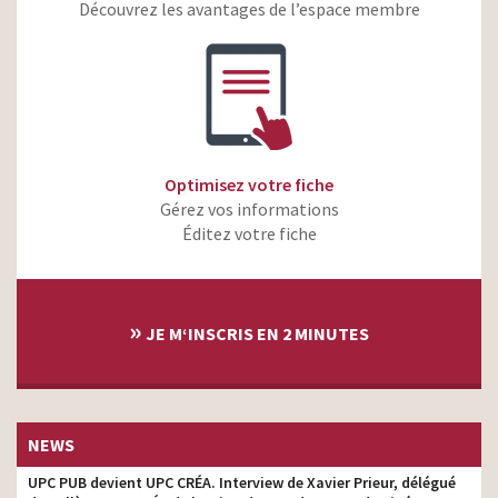
Citroën SpaceTourer &
Découvrez les avantages de l’espace membre
Friends – Naïve New
copywriter
Beaters
Citroën C4 Picasso –
copywriter
Vivement la route
Krys – « Les Apartés »
copywriter
Citroen DS3 – les Jumelles
copywriter
Optimisez votre fiche
Gérez vos informations
Éditez votre fiche
»
JE M‘INSCRIS EN 2 MINUTES
NEWS
UPC PUB devient UPC CRÉA. Interview de Xavier Prieur, délégué