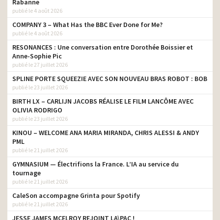
Rabanne
publié le 4 août 2026
COMPANY 3 – What Has the BBC Ever Done for Me?
publié le 4 août 2026
RESONANCES : Une conversation entre Dorothée Boissier et
Anne-Sophie Pic
publié le 27 juillet 2026
SPLINE PORTE SQUEEZIE AVEC SON NOUVEAU BRAS ROBOT : BOB
publié le 23 juillet 2026
BIRTH LX – CARLIJN JACOBS RÉALISE LE FILM LANCÔME AVEC
OLIVIA RODRIGO
publié le 23 juillet 2026
KINOU – WELCOME ANA MARIA MIRANDA, CHRIS ALESSI & ANDY
PML
publié le 21 juillet 2026
GYMNASIUM — Électrifions la France. L’IA au service du
tournage
publié le 21 juillet 2026
CaleSon accompagne Grinta pour Spotify
publié le 21 juillet 2026
JESSE JAMES MCELROY REJOINT LA\PAC !