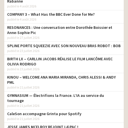
Rabanne
publié le 4 août 2026
COMPANY 3 – What Has the BBC Ever Done for Me?
publié le 4 août 2026
RESONANCES : Une conversation entre Dorothée Boissier et
Anne-Sophie Pic
publié le 27 juillet 2026
SPLINE PORTE SQUEEZIE AVEC SON NOUVEAU BRAS ROBOT : BOB
publié le 23 juillet 2026
BIRTH LX – CARLIJN JACOBS RÉALISE LE FILM LANCÔME AVEC
OLIVIA RODRIGO
publié le 23 juillet 2026
KINOU – WELCOME ANA MARIA MIRANDA, CHRIS ALESSI & ANDY
PML
publié le 21 juillet 2026
GYMNASIUM — Électrifions la France. L’IA au service du
tournage
publié le 21 juillet 2026
CaleSon accompagne Grinta pour Spotify
publié le 21 juillet 2026
JESSE JAMES MCELROY REJOINT LA\PAC !