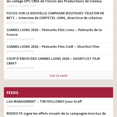
du collège UPC CRÉA de l’Union des Producteurs de Cinéma
Meetic – Saison 2 – #
publié le 21 juillet 2026
directeur de création
LoveYourImperfections
FOCUS SUR LA NOUVELLE CAMPAGNE BOUYGUES TELECOM DE
Nescafé – # Hellovoisins
directeur de création
BETC – Interview de CHRYSTEL JUNG, directrice de création
publié le 2 juillet 2026
Ouibus – Les interdits
directeur de création
CANNES LIONS 2026 – Palmarès Film Lions – Palmarès de la
ridicules
France
publié le 29 juin 2026
Virgin Mobile – Ramzy
directeur de création
répond à vos appels
CANNES LIONS 2026 – Palmarès Film Craft – Shortlist Film
publié le 23 juin 2026
Virgin Mobile – Pour de
directeur de création
Faux
COUP D’ENVOI DES CANNES LIONS 2026 – SHORTLIST FILM
CRAFT
Virgin Mobile 4 G
directeur de création
publié le 22 juin 2026
Voir la suite
FEEDS
LGA MANAGEMENT – TIM HOLLOWAY pour Graff
publié le 5 août 2026
RODEO FX signe les effets visuels de la campagne Invictus de