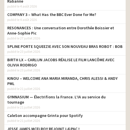
Rabanne
publié le 4 août 2026
COMPANY 3 – What Has the BBC Ever Done for Me?
publié le 4 août 2026
RESONANCES : Une conversation entre Dorothée Boissier et
Anne-Sophie Pic
publié le 27 juillet 2026
SPLINE PORTE SQUEEZIE AVEC SON NOUVEAU BRAS ROBOT : BOB
publié le 23 juillet 2026
BIRTH LX – CARLIJN JACOBS RÉALISE LE FILM LANCÔME AVEC
OLIVIA RODRIGO
publié le 23 juillet 2026
KINOU – WELCOME ANA MARIA MIRANDA, CHRIS ALESSI & ANDY
PML
publié le 21 juillet 2026
GYMNASIUM — Électrifions la France. L’IA au service du
tournage
publié le 21 juillet 2026
CaleSon accompagne Grinta pour Spotify
publié le 21 juillet 2026
JESSE JAMES MCELROY REJOINT LA\PAC !