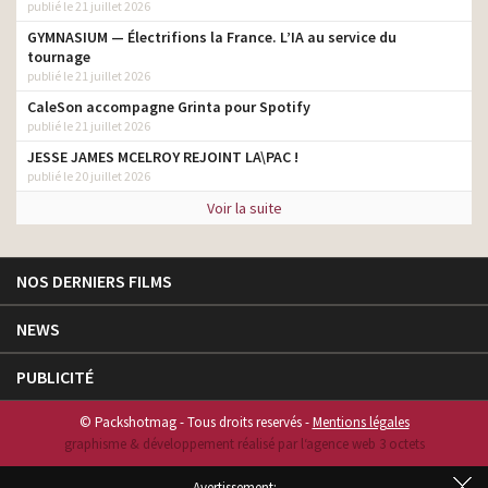
publié le 21 juillet 2026
GYMNASIUM — Électrifions la France. L’IA au service du
tournage
publié le 21 juillet 2026
CaleSon accompagne Grinta pour Spotify
publié le 21 juillet 2026
JESSE JAMES MCELROY REJOINT LA\PAC !
publié le 20 juillet 2026
Voir la suite
NOS DERNIERS FILMS
NEWS
PUBLICITÉ
© Packshotmag - Tous droits reservés -
Mentions légales
graphisme & développement réalisé par l‘agence web 3 octets
Avertissement: