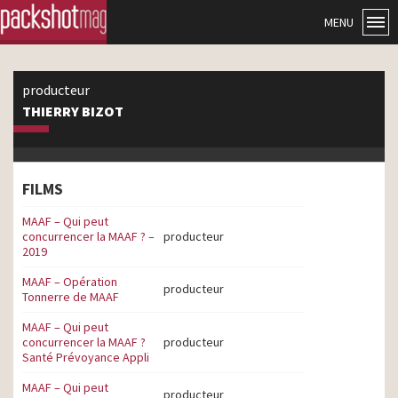
MENU
producteur
THIERRY BIZOT
FILMS
MAAF – Qui peut
concurrencer la MAAF ? –
producteur
2019
MAAF – Opération
producteur
Tonnerre de MAAF
MAAF – Qui peut
concurrencer la MAAF ?
producteur
Santé Prévoyance Appli
MAAF – Qui peut
producteur