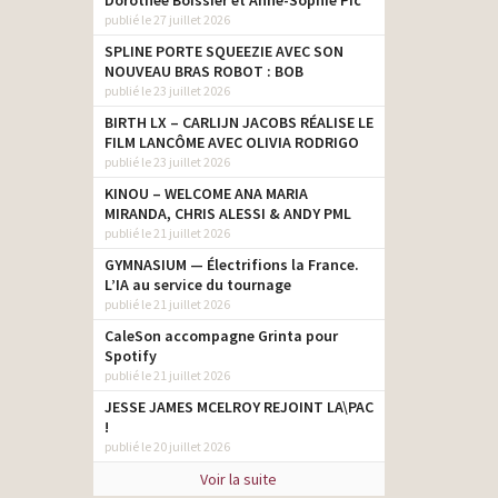
Dorothée Boissier et Anne-Sophie Pic
publié le 27 juillet 2026
SPLINE PORTE SQUEEZIE AVEC SON
NOUVEAU BRAS ROBOT : BOB
publié le 23 juillet 2026
BIRTH LX – CARLIJN JACOBS RÉALISE LE
FILM LANCÔME AVEC OLIVIA RODRIGO
publié le 23 juillet 2026
KINOU – WELCOME ANA MARIA
MIRANDA, CHRIS ALESSI & ANDY PML
publié le 21 juillet 2026
GYMNASIUM — Électrifions la France.
L’IA au service du tournage
publié le 21 juillet 2026
CaleSon accompagne Grinta pour
Spotify
publié le 21 juillet 2026
JESSE JAMES MCELROY REJOINT LA\PAC
!
publié le 20 juillet 2026
Voir la suite