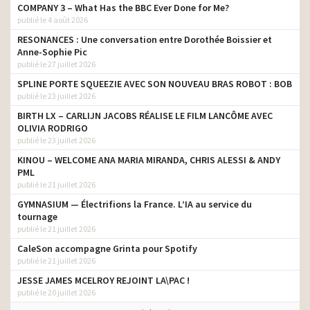
COMPANY 3 – What Has the BBC Ever Done for Me?
publié le 4 août 2026
RESONANCES : Une conversation entre Dorothée Boissier et
Anne-Sophie Pic
publié le 27 juillet 2026
SPLINE PORTE SQUEEZIE AVEC SON NOUVEAU BRAS ROBOT : BOB
publié le 23 juillet 2026
BIRTH LX – CARLIJN JACOBS RÉALISE LE FILM LANCÔME AVEC
OLIVIA RODRIGO
publié le 23 juillet 2026
KINOU – WELCOME ANA MARIA MIRANDA, CHRIS ALESSI & ANDY
PML
publié le 21 juillet 2026
GYMNASIUM — Électrifions la France. L’IA au service du
tournage
publié le 21 juillet 2026
CaleSon accompagne Grinta pour Spotify
publié le 21 juillet 2026
JESSE JAMES MCELROY REJOINT LA\PAC !
publié le 20 juillet 2026