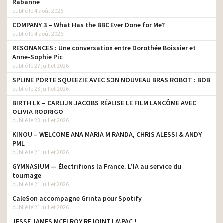
Rabanne
publié le 4 août 2026
COMPANY 3 – What Has the BBC Ever Done for Me?
publié le 4 août 2026
RESONANCES : Une conversation entre Dorothée Boissier et
Anne-Sophie Pic
publié le 27 juillet 2026
SPLINE PORTE SQUEEZIE AVEC SON NOUVEAU BRAS ROBOT : BOB
publié le 23 juillet 2026
BIRTH LX – CARLIJN JACOBS RÉALISE LE FILM LANCÔME AVEC
OLIVIA RODRIGO
publié le 23 juillet 2026
KINOU – WELCOME ANA MARIA MIRANDA, CHRIS ALESSI & ANDY
PML
publié le 21 juillet 2026
GYMNASIUM — Électrifions la France. L’IA au service du
tournage
publié le 21 juillet 2026
CaleSon accompagne Grinta pour Spotify
publié le 21 juillet 2026
JESSE JAMES MCELROY REJOINT LA\PAC !