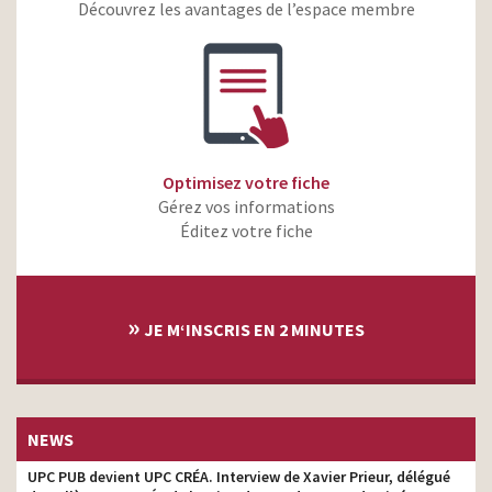
Découvrez les avantages de l’espace membre
Feu Vert – Le pouvoir de
storyboarder
l’expert
Just Eat – L’appli – Retour
storyboarder
vers le présent
PMU – The Footballers
storyboarder
Canalsat – Redécouvrez la
Optimisez votre fiche
storyboarder
Télé
Gérez vos informations
Éditez votre fiche
»
JE M‘INSCRIS EN 2 MINUTES
NEWS
UPC PUB devient UPC CRÉA. Interview de Xavier Prieur, délégué