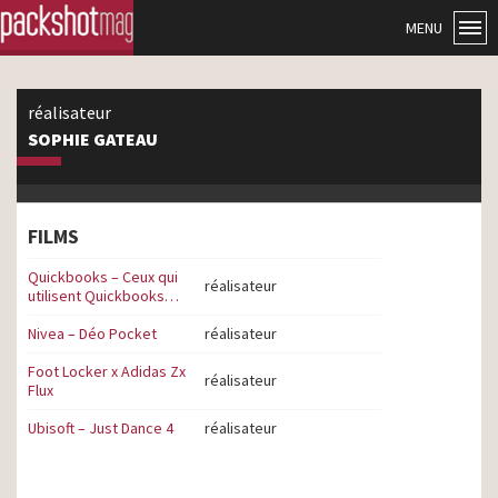
MENU
réalisateur
SOPHIE GATEAU
FILMS
Quickbooks – Ceux qui
réalisateur
utilisent Quickbooks…
Nivea – Déo Pocket
réalisateur
Foot Locker x Adidas Zx
réalisateur
Flux
Ubisoft – Just Dance 4
réalisateur