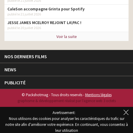
publié le 21 juillet 2026
CaleSon accompagne Grinta pour Spotify
publié le 21 juillet 2026
JESSE JAMES MCELROY REJOINT LA\PAC !
publié le 20 juillet 2026
Voir la suite
NOS DERNIERS FILMS
NEWS
PUBLICITÉ
© Packshotmag - Tous droits reservés -
Mentions légales
graphisme & développement réalisé par l‘agence web 3 octets
Avertissement:
Nous utilisons des cookies pour analyser les caractéristiques du trafic sur
notre site afin d'améliorer votre expérience. En continuant, vous consentez à
leur utilisation