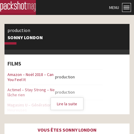
MENU
production
SONNY LONDON
FILMS
Amazon – Noël 2018 – Can
production
You Feel It
Actimel – Stay Strong – Ne
production
lâche rien
Lire la suite
Magasins U – Générations
production
Heureuses
H&M- Modern Essentials
Selected by David
production
VOUS ÊTES SONNY LONDON
Beckham