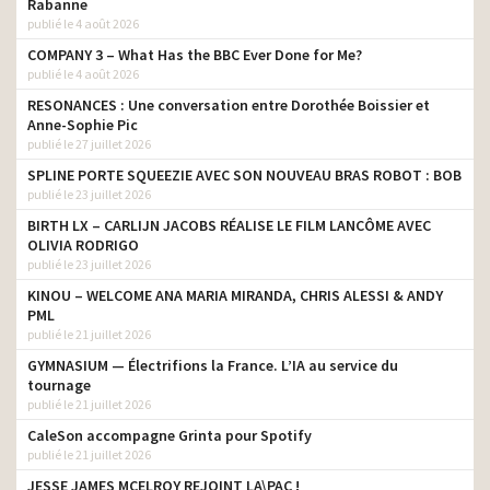
Rabanne
publié le 4 août 2026
COMPANY 3 – What Has the BBC Ever Done for Me?
publié le 4 août 2026
RESONANCES : Une conversation entre Dorothée Boissier et
Anne-Sophie Pic
publié le 27 juillet 2026
SPLINE PORTE SQUEEZIE AVEC SON NOUVEAU BRAS ROBOT : BOB
publié le 23 juillet 2026
BIRTH LX – CARLIJN JACOBS RÉALISE LE FILM LANCÔME AVEC
OLIVIA RODRIGO
publié le 23 juillet 2026
KINOU – WELCOME ANA MARIA MIRANDA, CHRIS ALESSI & ANDY
PML
publié le 21 juillet 2026
GYMNASIUM — Électrifions la France. L’IA au service du
tournage
publié le 21 juillet 2026
CaleSon accompagne Grinta pour Spotify
publié le 21 juillet 2026
JESSE JAMES MCELROY REJOINT LA\PAC !