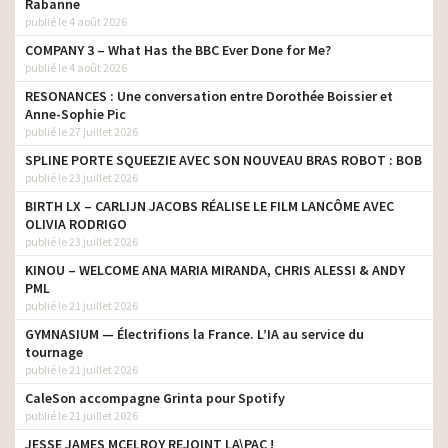
Rabanne
publié le 4 août 2026
COMPANY 3 – What Has the BBC Ever Done for Me?
publié le 4 août 2026
RESONANCES : Une conversation entre Dorothée Boissier et
Anne-Sophie Pic
publié le 27 juillet 2026
SPLINE PORTE SQUEEZIE AVEC SON NOUVEAU BRAS ROBOT : BOB
publié le 23 juillet 2026
BIRTH LX – CARLIJN JACOBS RÉALISE LE FILM LANCÔME AVEC
OLIVIA RODRIGO
publié le 23 juillet 2026
KINOU – WELCOME ANA MARIA MIRANDA, CHRIS ALESSI & ANDY
PML
publié le 21 juillet 2026
GYMNASIUM — Électrifions la France. L’IA au service du
tournage
publié le 21 juillet 2026
CaleSon accompagne Grinta pour Spotify
publié le 21 juillet 2026
JESSE JAMES MCELROY REJOINT LA\PAC !