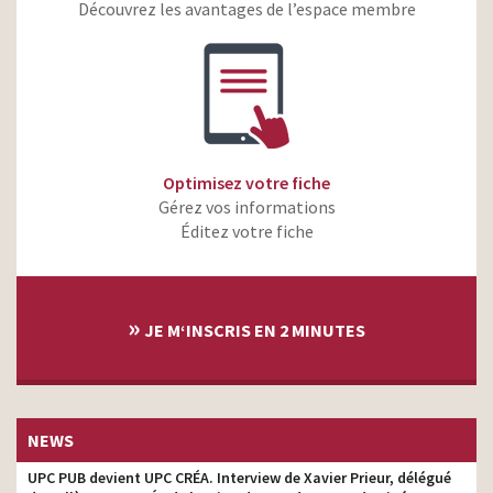
McDonald’s – P’tit Fish &
Découvrez les avantages de l’espace membre
réalisateur
Chips
Orange Pro – Orange
accompagne les pros
réalisateur
dans leur digitalisation
Crédit Agricole – Apple
réalisateur
Pay – Rapide et sécurisé
Optimisez votre fiche
Cacharel Amor Amor 2019
Gérez vos informations
– Thylane Blondeau &
réalisateur
Oscar Casas
Éditez votre fiche
Orange Bank – Prêt
réalisateur
personnel
»
ASOS Live Curious –
JE M‘INSCRIS EN 2 MINUTES
Laissez parler votre
réalisateur
curiosité
Orange Bank – La banque
réalisateur
maintenant
NEWS
UPC PUB devient UPC CRÉA. Interview de Xavier Prieur, délégué