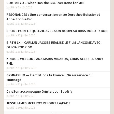
COMPANY 3 – What Has the BBC Ever Done for Me?
publié le 4 août 2026
RESONANCES : Une conversation entre Dorothée Boissier et
Anne-Sophie Pic
publié le 27 juillet 2026
SPLINE PORTE SQUEEZIE AVEC SON NOUVEAU BRAS ROBOT : BOB
publié le 23 juillet 2026
BIRTH LX – CARLIJN JACOBS RÉALISE LE FILM LANCÔME AVEC
OLIVIA RODRIGO
publié le 23 juillet 2026
KINOU – WELCOME ANA MARIA MIRANDA, CHRIS ALESSI & ANDY
PML
publié le 21 juillet 2026
GYMNASIUM — Électrifions la France. L’IA au service du
tournage
publié le 21 juillet 2026
CaleSon accompagne Grinta pour Spotify
publié le 21 juillet 2026
JESSE JAMES MCELROY REJOINT LA\PAC !
publié le 20 juillet 2026