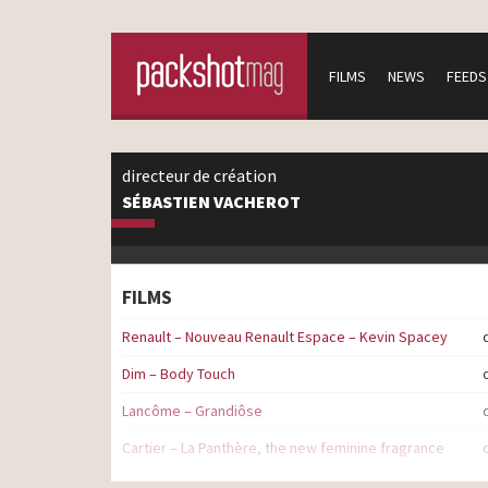
FILMS
NEWS
FEEDS
directeur de création
SÉBASTIEN VACHEROT
FILMS
Renault – Nouveau Renault Espace – Kevin Spacey
Dim – Body Touch
Lancôme – Grandiôse
Cartier – La Panthère, the new feminine fragrance
Lancôme – Chinese New Year