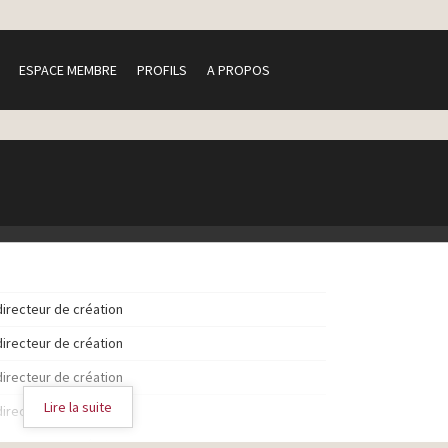
ESPACE MEMBRE
PROFILS
A PROPOS
directeur de création
directeur de création
directeur de création
Lire la suite
directeur de création
directeur de création