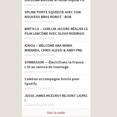
Dorothée Boissier et Anne-Sophie Pic
publié le 27 juillet 2026
SPLINE PORTE SQUEEZIE AVEC SON
NOUVEAU BRAS ROBOT : BOB
publié le 23 juillet 2026
BIRTH LX – CARLIJN JACOBS RÉALISE LE
FILM LANCÔME AVEC OLIVIA RODRIGO
publié le 23 juillet 2026
KINOU – WELCOME ANA MARIA
MIRANDA, CHRIS ALESSI & ANDY PML
publié le 21 juillet 2026
GYMNASIUM — Électrifions la France.
L’IA au service du tournage
publié le 21 juillet 2026
CaleSon accompagne Grinta pour
Spotify
publié le 21 juillet 2026
JESSE JAMES MCELROY REJOINT LA\PAC
!
publié le 20 juillet 2026
Voir la suite