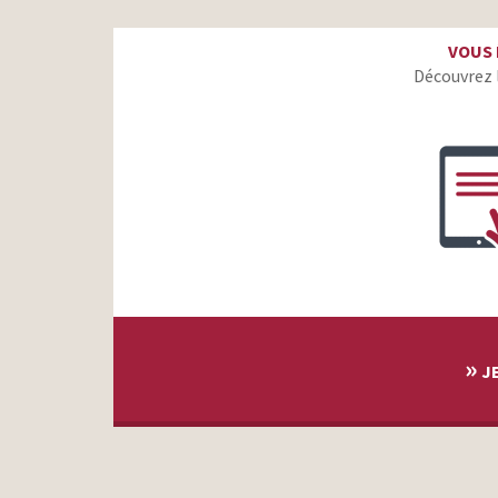
VOUS 
Découvrez 
»
JE