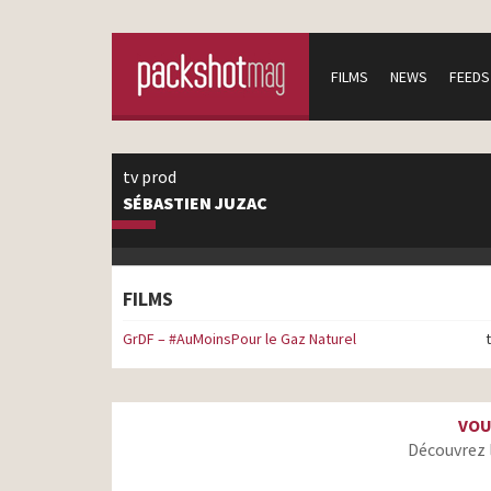
FILMS
NEWS
FEEDS
tv prod
SÉBASTIEN JUZAC
FILMS
GrDF – #AuMoinsPour le Gaz Naturel
VOU
Découvrez 