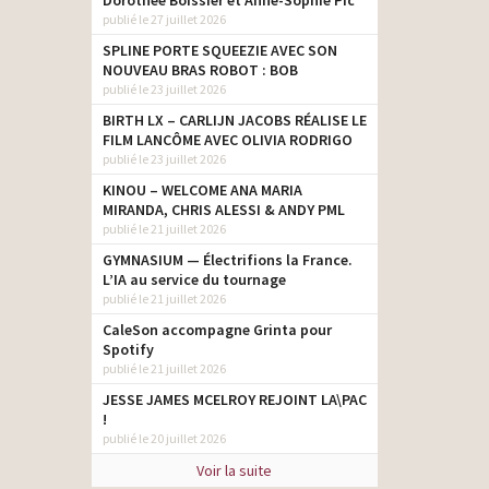
Dorothée Boissier et Anne-Sophie Pic
publié le 27 juillet 2026
SPLINE PORTE SQUEEZIE AVEC SON
NOUVEAU BRAS ROBOT : BOB
publié le 23 juillet 2026
BIRTH LX – CARLIJN JACOBS RÉALISE LE
FILM LANCÔME AVEC OLIVIA RODRIGO
publié le 23 juillet 2026
KINOU – WELCOME ANA MARIA
MIRANDA, CHRIS ALESSI & ANDY PML
publié le 21 juillet 2026
GYMNASIUM — Électrifions la France.
L’IA au service du tournage
publié le 21 juillet 2026
CaleSon accompagne Grinta pour
Spotify
publié le 21 juillet 2026
JESSE JAMES MCELROY REJOINT LA\PAC
!
publié le 20 juillet 2026
Voir la suite