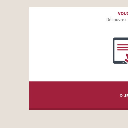
GMF – Assurément humain – Nous sommes pour ceux
VOUS
Volkswagen-FFF – Dimanche matin
Découvrez 
Skoda – Rapid Spaceback – Zero Gravity
Lexus – IS 300 Full Hybrid
»
JE