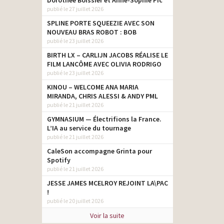
Dorothée Boissier et Anne-Sophie Pic
publié le 27 juillet 2026
SPLINE PORTE SQUEEZIE AVEC SON
NOUVEAU BRAS ROBOT : BOB
publié le 23 juillet 2026
BIRTH LX – CARLIJN JACOBS RÉALISE LE
FILM LANCÔME AVEC OLIVIA RODRIGO
publié le 23 juillet 2026
KINOU – WELCOME ANA MARIA
MIRANDA, CHRIS ALESSI & ANDY PML
publié le 21 juillet 2026
GYMNASIUM — Électrifions la France.
L’IA au service du tournage
publié le 21 juillet 2026
CaleSon accompagne Grinta pour
Spotify
publié le 21 juillet 2026
JESSE JAMES MCELROY REJOINT LA\PAC
!
publié le 20 juillet 2026
Voir la suite