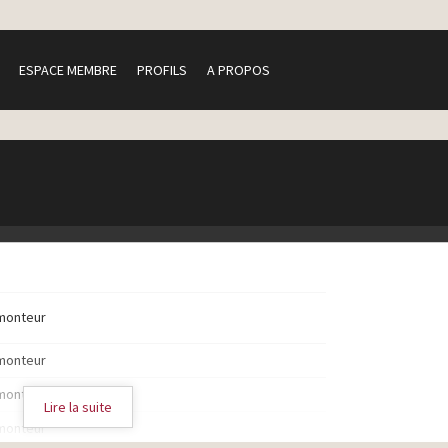
ESPACE MEMBRE
PROFILS
A PROPOS
monteur
monteur
monteur
Lire la suite
monteur