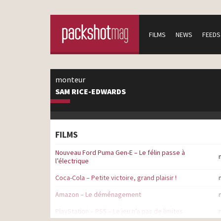
FILMS
NEWS
FEEDS
monteur
SAM RICE-EDWARDS
FILMS
Nouveau Ford Puma Gen-E – Le félin passe à
l’électrique
Coca-Cola – Petite victoire, grand plaisir !
Amazon – Le déménagement
PlayStation – PS5 – Le jeu n’a pas de limites