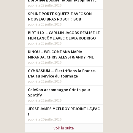
Dorothée Boissier et Anne-Sophie Pic
publié le 27 juillet 2026
SPLINE PORTE SQUEEZIE AVEC SON
NOUVEAU BRAS ROBOT : BOB
publié le 23 juillet 2026
BIRTH LX – CARLIJN JACOBS RÉALISE LE
FILM LANCÔME AVEC OLIVIA RODRIGO
publié le 23 juillet 2026
KINOU – WELCOME ANA MARIA
MIRANDA, CHRIS ALESSI & ANDY PML
publié le 21 juillet 2026
GYMNASIUM — Électrifions la France.
L’IA au service du tournage
publié le 21 juillet 2026
CaleSon accompagne Grinta pour
Spotify
publié le 21 juillet 2026
JESSE JAMES MCELROY REJOINT LA\PAC
!
publié le 20 juillet 2026
Voir la suite