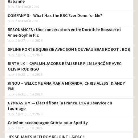
Rabanne
publié le 4 août 2026
COMPANY 3 – What Has the BBC Ever Done for Me?
publié le 4 août 2026
RESONANCES : Une conversation entre Dorothée Boissier et
Anne-Sophie Pic
publié le 27 juillet 2026
SPLINE PORTE SQUEEZIE AVEC SON NOUVEAU BRAS ROBOT : BOB
publié le 23 juillet 2026
BIRTH LX – CARLIJN JACOBS RÉALISE LE FILM LANCÔME AVEC
OLIVIA RODRIGO
publié le 23 juillet 2026
KINOU – WELCOME ANA MARIA MIRANDA, CHRIS ALESSI & ANDY
PML
publié le 21 juillet 2026
GYMNASIUM — Électrifions la France. L’IA au service du
tournage
publié le 21 juillet 2026
CaleSon accompagne Grinta pour Spotify
publié le 21 juillet 2026
JESSE JAMES MCELROY REJOINT LA\PAC !