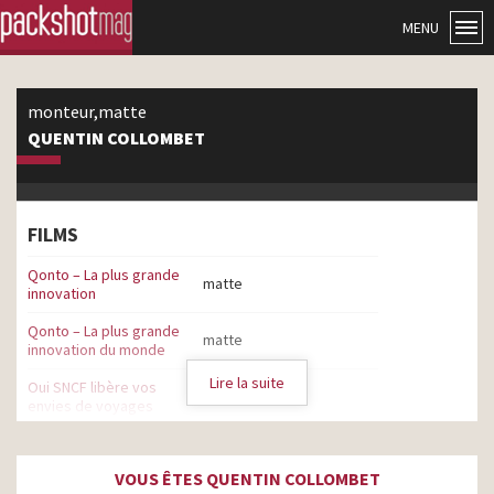
MENU
monteur,matte
QUENTIN COLLOMBET
FILMS
Qonto – La plus grande
matte
innovation
Qonto – La plus grande
matte
innovation du monde
Lire la suite
Oui SNCF libère vos
matte
envies de voyages
Jaccede – L’ennui
monteur
VOUS ÊTES QUENTIN COLLOMBET
Signature by McDonald’s –
monteur