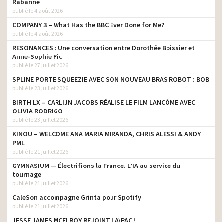
Rabanne
publié le 4 août 2026
COMPANY 3 – What Has the BBC Ever Done for Me?
publié le 4 août 2026
RESONANCES : Une conversation entre Dorothée Boissier et
Anne-Sophie Pic
publié le 27 juillet 2026
SPLINE PORTE SQUEEZIE AVEC SON NOUVEAU BRAS ROBOT : BOB
publié le 23 juillet 2026
BIRTH LX – CARLIJN JACOBS RÉALISE LE FILM LANCÔME AVEC
OLIVIA RODRIGO
publié le 23 juillet 2026
KINOU – WELCOME ANA MARIA MIRANDA, CHRIS ALESSI & ANDY
PML
publié le 21 juillet 2026
GYMNASIUM — Électrifions la France. L’IA au service du
tournage
publié le 21 juillet 2026
CaleSon accompagne Grinta pour Spotify
publié le 21 juillet 2026
JESSE JAMES MCELROY REJOINT LA\PAC !