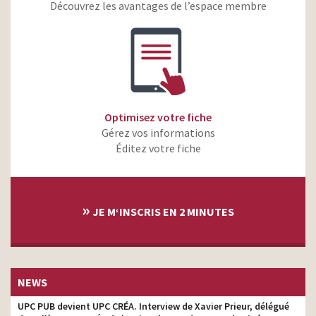
Découvrez les avantages de l’espace membre
Burger King et KFC – La
production
collab’du siècle
Samsung Galaxy Z Fold6 –
Entourez, cherchez.
production
Extraordinairement simple
Disney+ – Les histoires
que vous imaginez +
production
Optimisez votre fiche
Beaucoup d’autres
Gérez vos informations
Éditez votre fiche
»
JE M‘INSCRIS EN 2 MINUTES
NEWS
UPC PUB devient UPC CRÉA. Interview de Xavier Prieur, délégué