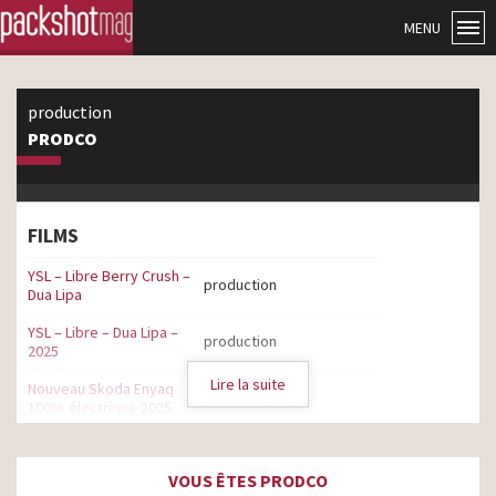
MENU
production
PRODCO
FILMS
YSL – Libre Berry Crush –
production
Dua Lipa
YSL – Libre – Dua Lipa –
production
2025
Lire la suite
Nouveau Skoda Enyaq
production
100% électrique 2025
Revolut – Et si votre
banque tenait dans votre
production
VOUS ÊTES PRODCO
poche ?