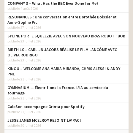
COMPANY 3 – What Has the BBC Ever Done for Me?
publié le 4 août 2026
RESONANCES : Une conversation entre Dorothée Boissier et
Anne-Sophie Pic
publié le 27 juillet 2026
SPLINE PORTE SQUEEZIE AVEC SON NOUVEAU BRAS ROBOT : BOB
publié le 23 juillet 2026
BIRTH LX – CARLIJN JACOBS RÉALISE LE FILM LANCÔME AVEC
OLIVIA RODRIGO
publié le 23 juillet 2026
KINOU – WELCOME ANA MARIA MIRANDA, CHRIS ALESSI & ANDY
PML
publié le 21 juillet 2026
GYMNASIUM — Électrifions la France. L’IA au service du
tournage
publié le 21 juillet 2026
CaleSon accompagne Grinta pour Spotify
publié le 21 juillet 2026
JESSE JAMES MCELROY REJOINT LA\PAC !
publié le 20 juillet 2026