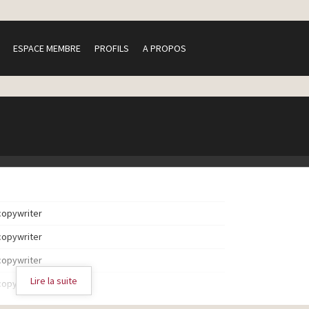
ESPACE MEMBRE
PROFILS
A PROPOS
copywriter
copywriter
copywriter
Lire la suite
copywriter
copywriter