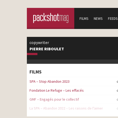
FILMS
NEWS
FEEDS
copywriter
PIERRE RIBOULET
FILMS
SPA – Stop Abandon 2023
Fondation Le Refuge – Les effacés
GMF – Engagés pour le collectif
La SPA – Abandon 2022 – Les raisons de l’aimer
SPA – Very Cat Trip