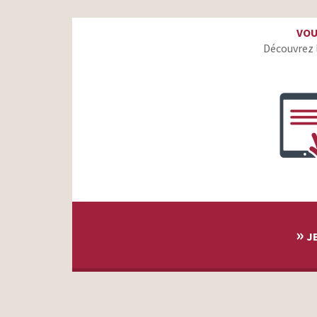
SPA – Donnons-leur autant qu’ils nous apportent
VOU
Découvrez 
»
JE