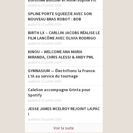
Dorothée Boissier et Anne-Sophie Pic
publié le 27 juillet 2026
SPLINE PORTE SQUEEZIE AVEC SON
NOUVEAU BRAS ROBOT : BOB
publié le 23 juillet 2026
BIRTH LX – CARLIJN JACOBS RÉALISE LE
FILM LANCÔME AVEC OLIVIA RODRIGO
publié le 23 juillet 2026
KINOU – WELCOME ANA MARIA
MIRANDA, CHRIS ALESSI & ANDY PML
publié le 21 juillet 2026
GYMNASIUM — Électrifions la France.
L’IA au service du tournage
publié le 21 juillet 2026
CaleSon accompagne Grinta pour
Spotify
publié le 21 juillet 2026
JESSE JAMES MCELROY REJOINT LA\PAC
!
publié le 20 juillet 2026
Voir la suite