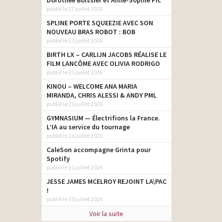
Dorothée Boissier et Anne-Sophie Pic
publié le 27 juillet 2026
SPLINE PORTE SQUEEZIE AVEC SON
NOUVEAU BRAS ROBOT : BOB
publié le 23 juillet 2026
BIRTH LX – CARLIJN JACOBS RÉALISE LE
FILM LANCÔME AVEC OLIVIA RODRIGO
publié le 23 juillet 2026
KINOU – WELCOME ANA MARIA
MIRANDA, CHRIS ALESSI & ANDY PML
publié le 21 juillet 2026
GYMNASIUM — Électrifions la France.
L’IA au service du tournage
publié le 21 juillet 2026
CaleSon accompagne Grinta pour
Spotify
publié le 21 juillet 2026
JESSE JAMES MCELROY REJOINT LA\PAC
!
publié le 20 juillet 2026
Voir la suite