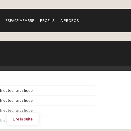
ESPACE MEMBRE
PROFILS
A PROPOS
directeur artistique
directeur artistique
directeur artistique
Lire la suite
directeur artistique
directeur artistique