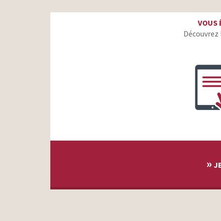
Duplo Choco Gaufrette – Sens dessus dessous
VOUS 
Badoit – Le labyrinthe 2015
Découvrez 
Gemmyo – Chat va Briller
»
JE