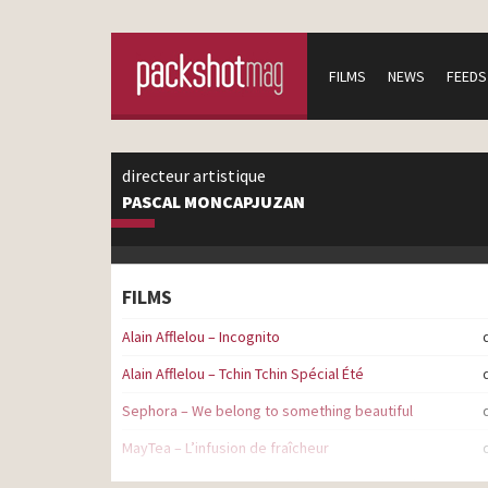
FILMS
NEWS
FEEDS
directeur artistique
PASCAL MONCAPJUZAN
FILMS
Alain Afflelou – Incognito
Alain Afflelou – Tchin Tchin Spécial Été
Sephora – We belong to something beautiful
MayTea – L’infusion de fraîcheur
Lacoste – Support with style – France Olympique 2016