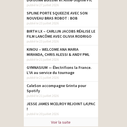
Dorothée Boissier et Anne-Sophie Pic
publié le 27 juillet 2026
SPLINE PORTE SQUEEZIE AVEC SON
NOUVEAU BRAS ROBOT : BOB
publié le 23 juillet 2026
BIRTH LX – CARLIJN JACOBS RÉALISE LE
FILM LANCÔME AVEC OLIVIA RODRIGO
publié le 23 juillet 2026
KINOU – WELCOME ANA MARIA
MIRANDA, CHRIS ALESSI & ANDY PML
publié le 21 juillet 2026
GYMNASIUM — Électrifions la France.
L’IA au service du tournage
publié le 21 juillet 2026
CaleSon accompagne Grinta pour
Spotify
publié le 21 juillet 2026
JESSE JAMES MCELROY REJOINT LA\PAC
!
publié le 20 juillet 2026
Voir la suite