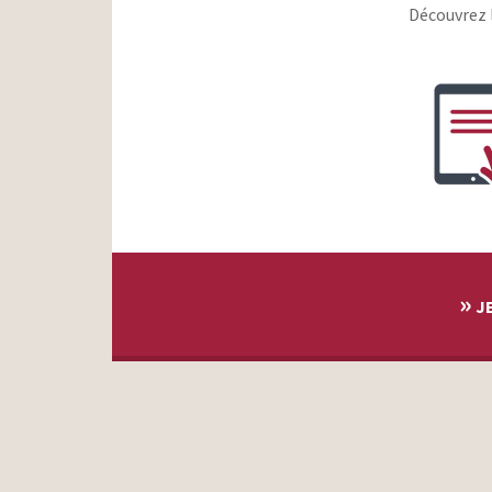
Découvrez 
»
JE