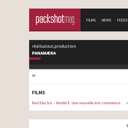
FILMS
NEWS
FEEDS
réalisateur,production
PANAMÆRA
æ
FILMS
Red Electric – Model E- Une nouvelle ère commence