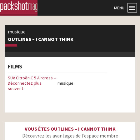
MENU
musique
OUTLINES – I CANNOT THINK
FILMS
SUV Citroën C 5 Aircross –
Déconnectez plus
musique
souvent
VOUS ÊTES OUTLINES – I CANNOT THINK
Découvrez les avantages de l’espace membre