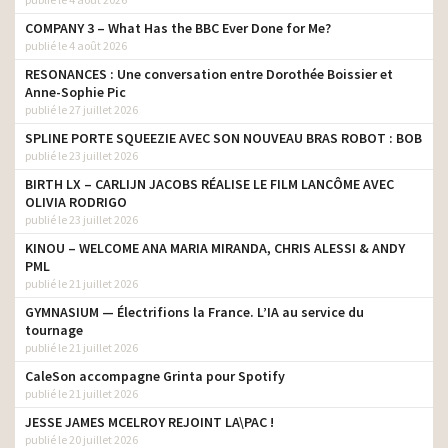
COMPANY 3 – What Has the BBC Ever Done for Me?
publié le 4 août 2026
RESONANCES : Une conversation entre Dorothée Boissier et
Anne-Sophie Pic
publié le 27 juillet 2026
SPLINE PORTE SQUEEZIE AVEC SON NOUVEAU BRAS ROBOT : BOB
publié le 23 juillet 2026
BIRTH LX – CARLIJN JACOBS RÉALISE LE FILM LANCÔME AVEC
OLIVIA RODRIGO
publié le 23 juillet 2026
KINOU – WELCOME ANA MARIA MIRANDA, CHRIS ALESSI & ANDY
PML
publié le 21 juillet 2026
GYMNASIUM — Électrifions la France. L’IA au service du
tournage
publié le 21 juillet 2026
CaleSon accompagne Grinta pour Spotify
publié le 21 juillet 2026
JESSE JAMES MCELROY REJOINT LA\PAC !
publié le 20 juillet 2026