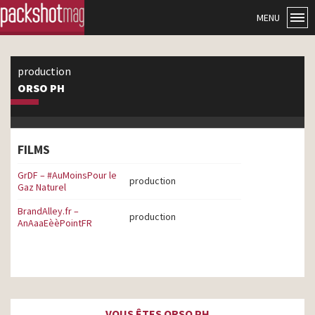
MENU
production
ORSO PH
FILMS
GrDF – #AuMoinsPour le
production
Gaz Naturel
BrandAlley.fr –
production
AnAaaEèèPointFR
VOUS ÊTES ORSO PH