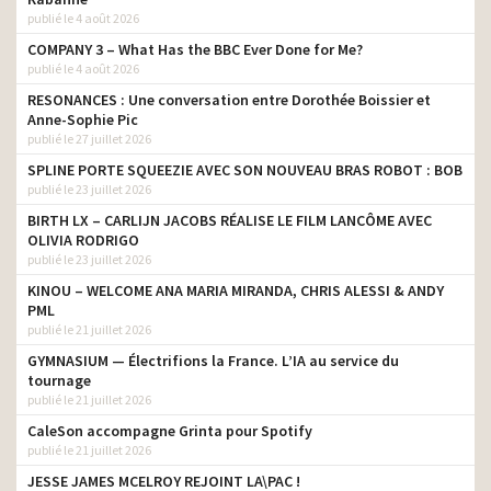
publié le 4 août 2026
COMPANY 3 – What Has the BBC Ever Done for Me?
publié le 4 août 2026
RESONANCES : Une conversation entre Dorothée Boissier et
Anne-Sophie Pic
publié le 27 juillet 2026
SPLINE PORTE SQUEEZIE AVEC SON NOUVEAU BRAS ROBOT : BOB
publié le 23 juillet 2026
BIRTH LX – CARLIJN JACOBS RÉALISE LE FILM LANCÔME AVEC
OLIVIA RODRIGO
publié le 23 juillet 2026
KINOU – WELCOME ANA MARIA MIRANDA, CHRIS ALESSI & ANDY
PML
publié le 21 juillet 2026
GYMNASIUM — Électrifions la France. L’IA au service du
tournage
publié le 21 juillet 2026
CaleSon accompagne Grinta pour Spotify
publié le 21 juillet 2026
JESSE JAMES MCELROY REJOINT LA\PAC !