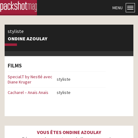
MENU
styliste
ONDINE AZOULAY
FILMS
Special.T by Nestlé avec
styliste
Diane Kruger
Cacharel – Anaïs Anaïs
styliste
VOUS ÊTES ONDINE AZOULAY