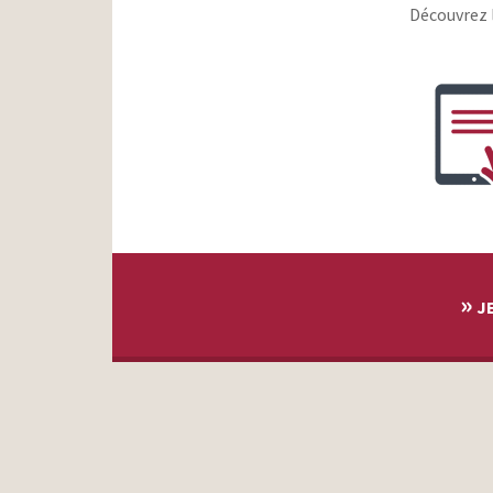
Découvrez 
»
JE