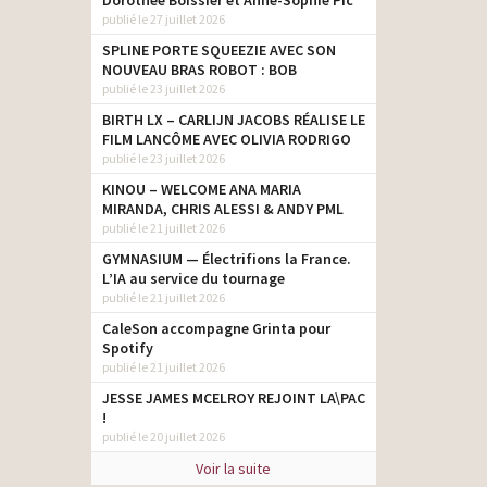
Dorothée Boissier et Anne-Sophie Pic
publié le 27 juillet 2026
SPLINE PORTE SQUEEZIE AVEC SON
NOUVEAU BRAS ROBOT : BOB
publié le 23 juillet 2026
BIRTH LX – CARLIJN JACOBS RÉALISE LE
FILM LANCÔME AVEC OLIVIA RODRIGO
publié le 23 juillet 2026
KINOU – WELCOME ANA MARIA
MIRANDA, CHRIS ALESSI & ANDY PML
publié le 21 juillet 2026
GYMNASIUM — Électrifions la France.
L’IA au service du tournage
publié le 21 juillet 2026
CaleSon accompagne Grinta pour
Spotify
publié le 21 juillet 2026
JESSE JAMES MCELROY REJOINT LA\PAC
!
publié le 20 juillet 2026
Voir la suite