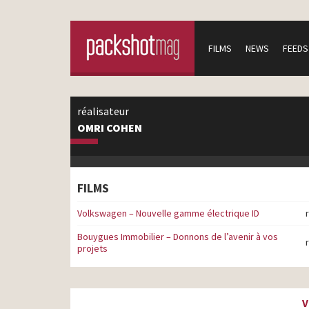
FILMS
NEWS
FEEDS
réalisateur
OMRI COHEN
FILMS
Volkswagen – Nouvelle gamme électrique ID
Bouygues Immobilier – Donnons de l’avenir à vos
projets
V