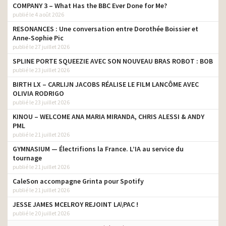
COMPANY 3 – What Has the BBC Ever Done for Me?
publié le 4 août 2026
RESONANCES : Une conversation entre Dorothée Boissier et
Anne-Sophie Pic
publié le 27 juillet 2026
SPLINE PORTE SQUEEZIE AVEC SON NOUVEAU BRAS ROBOT : BOB
publié le 23 juillet 2026
BIRTH LX – CARLIJN JACOBS RÉALISE LE FILM LANCÔME AVEC
OLIVIA RODRIGO
publié le 23 juillet 2026
KINOU – WELCOME ANA MARIA MIRANDA, CHRIS ALESSI & ANDY
PML
publié le 21 juillet 2026
GYMNASIUM — Électrifions la France. L’IA au service du
tournage
publié le 21 juillet 2026
CaleSon accompagne Grinta pour Spotify
publié le 21 juillet 2026
JESSE JAMES MCELROY REJOINT LA\PAC !
publié le 20 juillet 2026