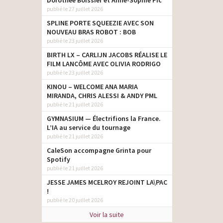
Dorothée Boissier et Anne-Sophie Pic
publié le 27 juillet 2026
SPLINE PORTE SQUEEZIE AVEC SON
NOUVEAU BRAS ROBOT : BOB
publié le 23 juillet 2026
BIRTH LX – CARLIJN JACOBS RÉALISE LE
FILM LANCÔME AVEC OLIVIA RODRIGO
publié le 23 juillet 2026
KINOU – WELCOME ANA MARIA
MIRANDA, CHRIS ALESSI & ANDY PML
publié le 21 juillet 2026
GYMNASIUM — Électrifions la France.
L’IA au service du tournage
publié le 21 juillet 2026
CaleSon accompagne Grinta pour
Spotify
publié le 21 juillet 2026
JESSE JAMES MCELROY REJOINT LA\PAC
!
publié le 20 juillet 2026
Voir la suite