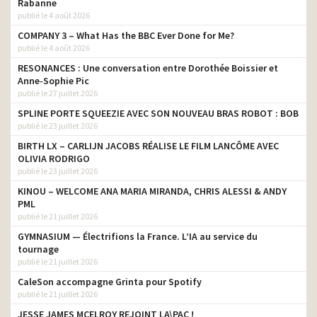
Rabanne
publié le 4 août 2026
COMPANY 3 – What Has the BBC Ever Done for Me?
publié le 4 août 2026
RESONANCES : Une conversation entre Dorothée Boissier et
Anne-Sophie Pic
publié le 27 juillet 2026
SPLINE PORTE SQUEEZIE AVEC SON NOUVEAU BRAS ROBOT : BOB
publié le 23 juillet 2026
BIRTH LX – CARLIJN JACOBS RÉALISE LE FILM LANCÔME AVEC
OLIVIA RODRIGO
publié le 23 juillet 2026
KINOU – WELCOME ANA MARIA MIRANDA, CHRIS ALESSI & ANDY
PML
publié le 21 juillet 2026
GYMNASIUM — Électrifions la France. L’IA au service du
tournage
publié le 21 juillet 2026
CaleSon accompagne Grinta pour Spotify
publié le 21 juillet 2026
JESSE JAMES MCELROY REJOINT LA\PAC !