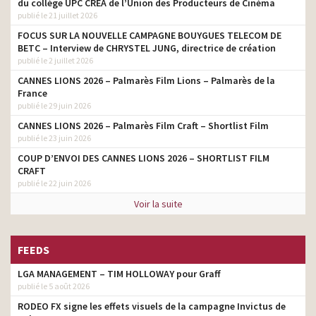
du collège UPC CRÉA de l’Union des Producteurs de Cinéma
Mc Donald’s – Hawaii &
publié le 21 juillet 2026
Fish Burger – Chicken
copywriter
Bacon & BBQ
FOCUS SUR LA NOUVELLE CAMPAGNE BOUYGUES TELECOM DE
BETC – Interview de CHRYSTEL JUNG, directrice de création
McDonald’s – Scratch To
publié le 2 juillet 2026
copywriter
Win
CANNES LIONS 2026 – Palmarès Film Lions – Palmarès de la
France
McDonald’s – Retour du
copywriter
publié le 29 juin 2026
Big Tasty
CANNES LIONS 2026 – Palmarès Film Craft – Shortlist Film
Mc Donald’s – Monopoly
copywriter
publié le 23 juin 2026
Max
COUP D’ENVOI DES CANNES LIONS 2026 – SHORTLIST FILM
CRAFT
publié le 22 juin 2026
Voir la suite
FEEDS
LGA MANAGEMENT – TIM HOLLOWAY pour Graff
publié le 5 août 2026
RODEO FX signe les effets visuels de la campagne Invictus de