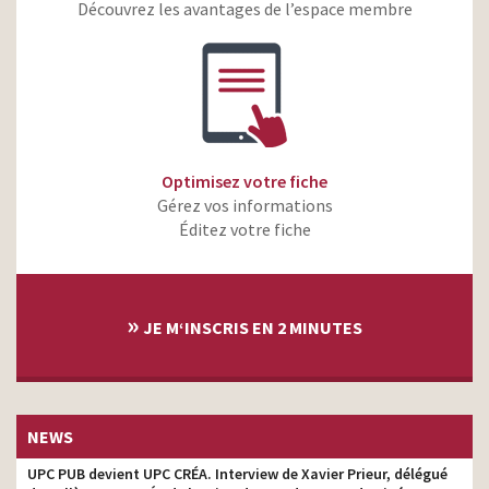
BN – Drôlement bon – Le
Découvrez les avantages de l’espace membre
copywriter
lama
Auchan – Le choix, le bon
copywriter
McDonald’s – McFarmer vs
McRancher – Qui sera le
copywriter
meilleur ?
McDonald’s – À chacun son
Optimisez votre fiche
copywriter
service
Gérez vos informations
Pulco – Tout simplement
Éditez votre fiche
copywriter
Nissan Juke 2018 – La
technologie sans
copywriter
compromis
»
JE M‘INSCRIS EN 2 MINUTES
McDonald’s – Service à
copywriter
Table
McDonald’s – Vente à
copywriter
emporter – Football
NEWS
Michelin – Chaque geste
copywriter
compte
UPC PUB devient UPC CRÉA. Interview de Xavier Prieur, délégué