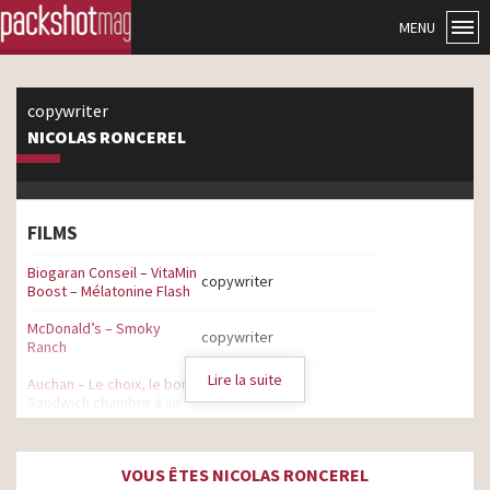
MENU
copywriter
NICOLAS RONCEREL
FILMS
Biogaran Conseil – VitaMin
copywriter
Boost – Mélatonine Flash
McDonald’s – Smoky
copywriter
Ranch
Lire la suite
Auchan – Le choix, le bon –
copywriter
Sandwich chambre à air
Auchan – Le choix, le bon –
copywriter
Salade de brosses
VOUS ÊTES NICOLAS RONCEREL