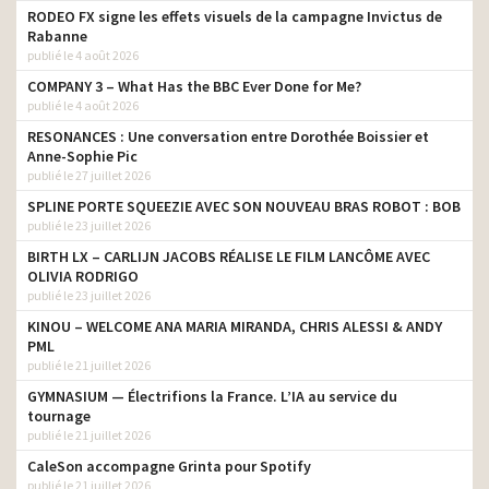
RODEO FX signe les effets visuels de la campagne Invictus de
Rabanne
publié le 4 août 2026
COMPANY 3 – What Has the BBC Ever Done for Me?
publié le 4 août 2026
RESONANCES : Une conversation entre Dorothée Boissier et
Anne-Sophie Pic
publié le 27 juillet 2026
SPLINE PORTE SQUEEZIE AVEC SON NOUVEAU BRAS ROBOT : BOB
publié le 23 juillet 2026
BIRTH LX – CARLIJN JACOBS RÉALISE LE FILM LANCÔME AVEC
OLIVIA RODRIGO
publié le 23 juillet 2026
KINOU – WELCOME ANA MARIA MIRANDA, CHRIS ALESSI & ANDY
PML
publié le 21 juillet 2026
GYMNASIUM — Électrifions la France. L’IA au service du
tournage
publié le 21 juillet 2026
CaleSon accompagne Grinta pour Spotify
publié le 21 juillet 2026