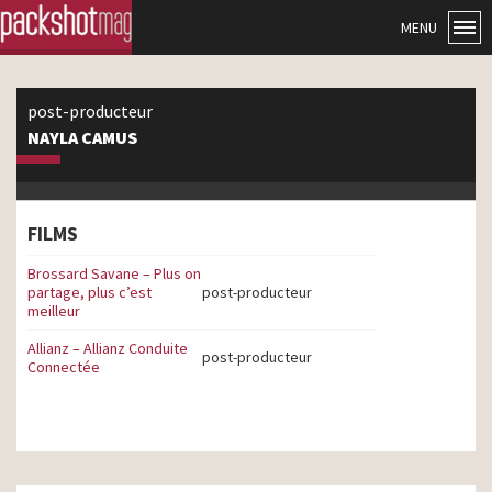
MENU
post-producteur
NAYLA CAMUS
FILMS
Brossard Savane – Plus on
partage, plus c’est
post-producteur
meilleur
Allianz – Allianz Conduite
post-producteur
Connectée