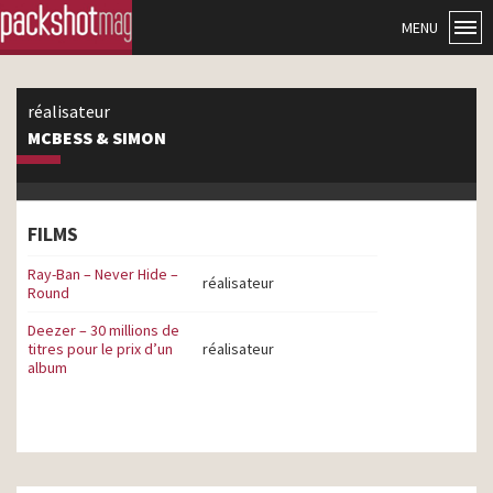
MENU
réalisateur
MCBESS & SIMON
FILMS
Ray-Ban – Never Hide –
réalisateur
Round
Deezer – 30 millions de
titres pour le prix d’un
réalisateur
album