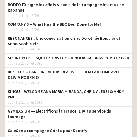
RODEO FX signe les effets visuels de la campagne Invictus de
Rabanne
publié le 4 août 2026
COMPANY 3 – What Has the BBC Ever Done for Me?
publié le 4 août 2026
RESONANCES : Une conversation entre Dorothée Boissier et
Anne-Sophie Pic
publié le 27 juillet 2026
SPLINE PORTE SQUEEZIE AVEC SON NOUVEAU BRAS ROBOT : BOB
publié le 23 juillet 2026
BIRTH LX – CARLIJN JACOBS RÉALISE LE FILM LANCÔME AVEC
OLIVIA RODRIGO
publié le 23 juillet 2026
KINOU – WELCOME ANA MARIA MIRANDA, CHRIS ALESSI & ANDY
PML
publié le 21 juillet 2026
GYMNASIUM — Électrifions la France. L’IA au service du
tournage
publié le 21 juillet 2026
CaleSon accompagne Grinta pour Spotify
publié le 21 juillet 2026