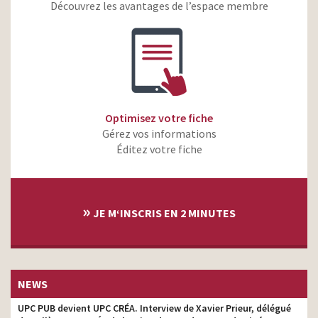
Découvrez les avantages de l’espace membre
WW – Plats cuisinés-
Poulet au curry et noix de
directeur de production
coco
BNP Paribas – Apple Pay –
directeur de production
Tennis
Essilor – Voir plus. Vivre
directeur de production
plus
Optimisez votre fiche
Gérez vos informations
Vivelle DOP- Playgum
Bombé – Provoque ton
Éditez votre fiche
directeur de production
style
»
JE M‘INSCRIS EN 2 MINUTES
NEWS
UPC PUB devient UPC CRÉA. Interview de Xavier Prieur, délégué