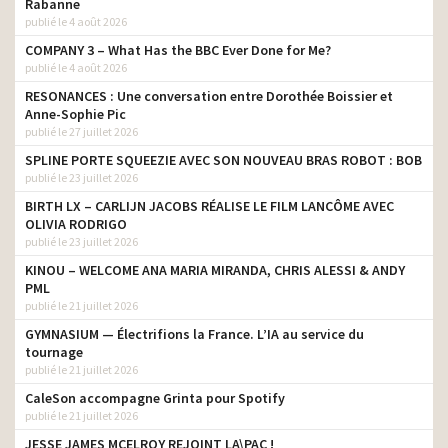
Rabanne
publié le 4 août 2026
COMPANY 3 – What Has the BBC Ever Done for Me?
publié le 4 août 2026
RESONANCES : Une conversation entre Dorothée Boissier et
Anne-Sophie Pic
publié le 27 juillet 2026
SPLINE PORTE SQUEEZIE AVEC SON NOUVEAU BRAS ROBOT : BOB
publié le 23 juillet 2026
BIRTH LX – CARLIJN JACOBS RÉALISE LE FILM LANCÔME AVEC
OLIVIA RODRIGO
publié le 23 juillet 2026
KINOU – WELCOME ANA MARIA MIRANDA, CHRIS ALESSI & ANDY
PML
publié le 21 juillet 2026
GYMNASIUM — Électrifions la France. L’IA au service du
tournage
publié le 21 juillet 2026
CaleSon accompagne Grinta pour Spotify
publié le 21 juillet 2026
JESSE JAMES MCELROY REJOINT LA\PAC !