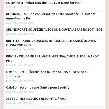
COMPANY 3 – What Has the BBC Ever Done for Me?
publié le 4 août 2026
RESONANCES : Une conversation entre Dorothée Boissier et
Anne-Sophie Pic
publié le 27 juillet 2026
SPLINE PORTE SQUEEZIE AVEC SON NOUVEAU BRAS ROBOT : BOB
publié le 23 juillet 2026
BIRTH LX – CARLIJN JACOBS RÉALISE LE FILM LANCÔME AVEC
OLIVIA RODRIGO
publié le 23 juillet 2026
KINOU – WELCOME ANA MARIA MIRANDA, CHRIS ALESSI & ANDY
PML
publié le 21 juillet 2026
GYMNASIUM — Électrifions la France. L’IA au service du
tournage
publié le 21 juillet 2026
CaleSon accompagne Grinta pour Spotify
publié le 21 juillet 2026
JESSE JAMES MCELROY REJOINT LA\PAC !
publié le 20 juillet 2026