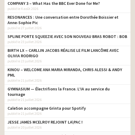
COMPANY 3 – What Has the BBC Ever Done for Me?
publié le 4 août 2026
RESONANCES : Une conversation entre Dorothée Boissier et
Anne-Sophie Pic
publié le 27 juillet 2026
SPLINE PORTE SQUEEZIE AVEC SON NOUVEAU BRAS ROBOT : BOB
publié le 23 juillet 2026
BIRTH LX – CARLIJN JACOBS RÉALISE LE FILM LANCÔME AVEC
OLIVIA RODRIGO
publié le 23 juillet 2026
KINOU – WELCOME ANA MARIA MIRANDA, CHRIS ALESSI & ANDY
PML
publié le 21 juillet 2026
GYMNASIUM — Électrifions la France. L’IA au service du
tournage
publié le 21 juillet 2026
CaleSon accompagne Grinta pour Spotify
publié le 21 juillet 2026
JESSE JAMES MCELROY REJOINT LA\PAC !
publié le 20 juillet 2026