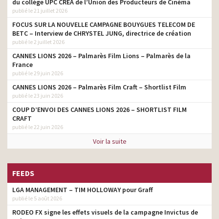
du collège UPC CRÉA de l’Union des Producteurs de Cinéma
publié le 21 juillet 2026
Darty – C’est parti pour
monteur
durer
FOCUS SUR LA NOUVELLE CAMPAGNE BOUYGUES TELECOM DE
BETC – Interview de CHRYSTEL JUNG, directrice de création
Valentino – Born in Roma
publié le 2 juillet 2026
Intense – La nouvelle
monteur
CANNES LIONS 2026 – Palmarès Film Lions – Palmarès de la
intensité
France
publié le 29 juin 2026
TikTok – Une fenêtre sur le
monteur
monde
CANNES LIONS 2026 – Palmarès Film Craft – Shortlist Film
publié le 23 juin 2026
Amazon – Demain en
monteur
mieux – La fanfare
COUP D’ENVOI DES CANNES LIONS 2026 – SHORTLIST FILM
CRAFT
Valentino – Born in Roma –
publié le 22 juin 2026
monteur
Coral Fantasy
Voir la suite
Les Furets – Comparer
c’est gagner – Auto –
monteur
Santé
FEEDS
Celio – Be normal – Noël
monteur
LGA MANAGEMENT – TIM HOLLOWAY pour Graff
Azzaro The Most Wanted –
publié le 5 août 2026
monteur
Eau de Parfum Intense
RODEO FX signe les effets visuels de la campagne Invictus de