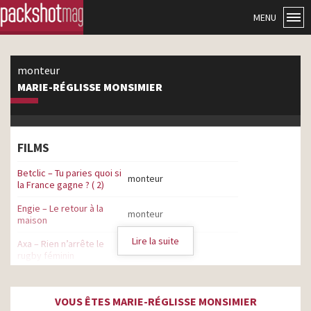
MENU
monteur
MARIE-RÉGLISSE MONSIMIER
FILMS
Betclic – Tu paries quoi si
monteur
la France gagne ? ( 2)
Engie – Le retour à la
monteur
maison
Lire la suite
Axa – Rien n’arrête le
monteur
rugby féminin
KFC – Crispy Hot Dog
monteur
VOUS ÊTES MARIE-RÉGLISSE MONSIMIER
KFC – Nuggets-