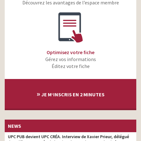
Croustillant à l’extérieur,
monteur
Découvrez les avantages de l’espace membre
tendre à l’intérieur
Gustave Roussy – Lucie –
monteur
2025
Fondation ARC – Paroles
monteur
de chercheurs
Citeo – Réemployons
Optimisez votre fiche
monteur
encore et encore
Gérez vos informations
Burger King et KFC – La
Éditez votre fiche
monteur
collab’du siècle
E.Leclerc Santé – Panique
monteur
à bord
»
JE M‘INSCRIS EN 2 MINUTES
E.Leclerc – Autotests –
monteur
Absurde
E.Leclerc – Transition
monteur
énergétique – Push It
NEWS
Crosscall Stellar- X5 – Les
meilleures tendances
monteur
UPC PUB devient UPC CRÉA. Interview de Xavier Prieur, délégué
sont celles qui durent