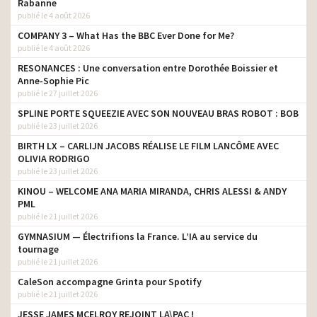
Rabanne
Cadremploi – Nous aussi
publié le 4 août 2026
on a hâte que ça se
monteur
termine
COMPANY 3 – What Has the BBC Ever Done for Me?
publié le 4 août 2026
MeilleursAgents – Le roi
monteur
de l’estimation
RESONANCES : Une conversation entre Dorothée Boissier et
Anne-Sophie Pic
publié le 27 juillet 2026
SPLINE PORTE SQUEEZIE AVEC SON NOUVEAU BRAS ROBOT : BOB
publié le 23 juillet 2026
BIRTH LX – CARLIJN JACOBS RÉALISE LE FILM LANCÔME AVEC
OLIVIA RODRIGO
publié le 23 juillet 2026
KINOU – WELCOME ANA MARIA MIRANDA, CHRIS ALESSI & ANDY
PML
publié le 21 juillet 2026
GYMNASIUM — Électrifions la France. L’IA au service du
tournage
publié le 21 juillet 2026
CaleSon accompagne Grinta pour Spotify
publié le 21 juillet 2026
JESSE JAMES MCELROY REJOINT LA\PAC !