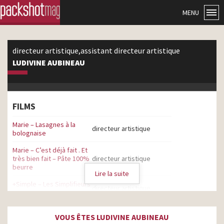
MENU
directeur artistique,assistant directeur artistique
LUDIVINE AUBINEAU
FILMS
Marie – Lasagnes à la
directeur artistique
bolognaise
Marie – C’est déjà fait . Et
très bien fait – Pâte 100%
directeur artistique
beurre
Lire la suite
+Simple – Les Simplifieurs
directeur artistique
– Guy Les Bons Plans
Marie – Secrets de cuisine
directeur artistique
VOUS ÊTES LUDIVINE AUBINEAU