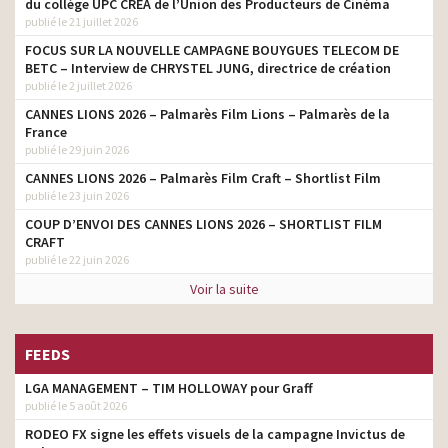
du collège UPC CRÉA de l’Union des Producteurs de Cinéma
artistique
et guichet
publié le 21 juillet 2026
Hello Bank! 2015 – Mobile
FOCUS SUR LA NOUVELLE CAMPAGNE BOUYGUES TELECOM DE
assistant directeur
comme vous
artistique
BETC – Interview de CHRYSTEL JUNG, directrice de création
publié le 2 juillet 2026
CANNES LIONS 2026 – Palmarès Film Lions – Palmarès de la
France
publié le 29 juin 2026
CANNES LIONS 2026 – Palmarès Film Craft – Shortlist Film
publié le 23 juin 2026
COUP D’ENVOI DES CANNES LIONS 2026 – SHORTLIST FILM
CRAFT
publié le 22 juin 2026
Voir la suite
FEEDS
LGA MANAGEMENT – TIM HOLLOWAY pour Graff
publié le 5 août 2026
RODEO FX signe les effets visuels de la campagne Invictus de