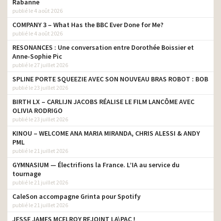
Rabanne
publié le 4 août 2026
COMPANY 3 – What Has the BBC Ever Done for Me?
publié le 4 août 2026
RESONANCES : Une conversation entre Dorothée Boissier et
Anne-Sophie Pic
publié le 27 juillet 2026
SPLINE PORTE SQUEEZIE AVEC SON NOUVEAU BRAS ROBOT : BOB
publié le 23 juillet 2026
BIRTH LX – CARLIJN JACOBS RÉALISE LE FILM LANCÔME AVEC
OLIVIA RODRIGO
publié le 23 juillet 2026
KINOU – WELCOME ANA MARIA MIRANDA, CHRIS ALESSI & ANDY
PML
publié le 21 juillet 2026
GYMNASIUM — Électrifions la France. L’IA au service du
tournage
publié le 21 juillet 2026
CaleSon accompagne Grinta pour Spotify
publié le 21 juillet 2026
JESSE JAMES MCELROY REJOINT LA\PAC !