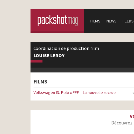
FILMS
NEWS
FEEDS
coordination de production film
LOUISE LEROY
FILMS
Volkswagen ID. Polo x FFF – La nouvelle recrue
V
Découvrez 