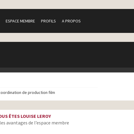
ESPACE MEMBRE
PROFILS
A PROPOS
coordination de production film
OUS ÊTES LOUISE LEROY
les avantages de l’espace membre