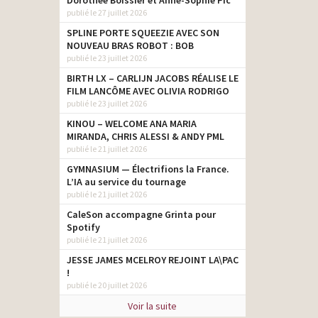
Dorothée Boissier et Anne-Sophie Pic
publié le 27 juillet 2026
SPLINE PORTE SQUEEZIE AVEC SON
NOUVEAU BRAS ROBOT : BOB
publié le 23 juillet 2026
BIRTH LX – CARLIJN JACOBS RÉALISE LE
FILM LANCÔME AVEC OLIVIA RODRIGO
publié le 23 juillet 2026
KINOU – WELCOME ANA MARIA
MIRANDA, CHRIS ALESSI & ANDY PML
publié le 21 juillet 2026
GYMNASIUM — Électrifions la France.
L’IA au service du tournage
publié le 21 juillet 2026
CaleSon accompagne Grinta pour
Spotify
publié le 21 juillet 2026
JESSE JAMES MCELROY REJOINT LA\PAC
!
publié le 20 juillet 2026
Voir la suite