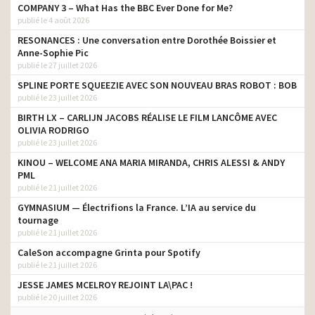
COMPANY 3 – What Has the BBC Ever Done for Me?
publié le 4 août 2026
RESONANCES : Une conversation entre Dorothée Boissier et
Anne-Sophie Pic
publié le 27 juillet 2026
SPLINE PORTE SQUEEZIE AVEC SON NOUVEAU BRAS ROBOT : BOB
publié le 23 juillet 2026
BIRTH LX – CARLIJN JACOBS RÉALISE LE FILM LANCÔME AVEC
OLIVIA RODRIGO
publié le 23 juillet 2026
KINOU – WELCOME ANA MARIA MIRANDA, CHRIS ALESSI & ANDY
PML
publié le 21 juillet 2026
GYMNASIUM — Électrifions la France. L’IA au service du
tournage
publié le 21 juillet 2026
CaleSon accompagne Grinta pour Spotify
publié le 21 juillet 2026
JESSE JAMES MCELROY REJOINT LA\PAC !
publié le 20 juillet 2026