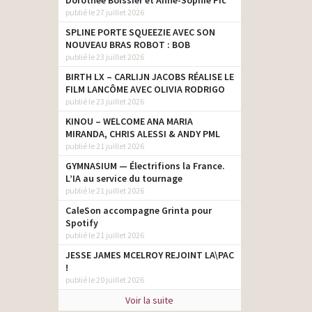
Dorothée Boissier et Anne-Sophie Pic
publié le 27 juillet 2026
SPLINE PORTE SQUEEZIE AVEC SON
NOUVEAU BRAS ROBOT : BOB
publié le 23 juillet 2026
BIRTH LX – CARLIJN JACOBS RÉALISE LE
FILM LANCÔME AVEC OLIVIA RODRIGO
publié le 23 juillet 2026
KINOU – WELCOME ANA MARIA
MIRANDA, CHRIS ALESSI & ANDY PML
publié le 21 juillet 2026
GYMNASIUM — Électrifions la France.
L’IA au service du tournage
publié le 21 juillet 2026
CaleSon accompagne Grinta pour
Spotify
publié le 21 juillet 2026
JESSE JAMES MCELROY REJOINT LA\PAC
!
publié le 20 juillet 2026
Voir la suite