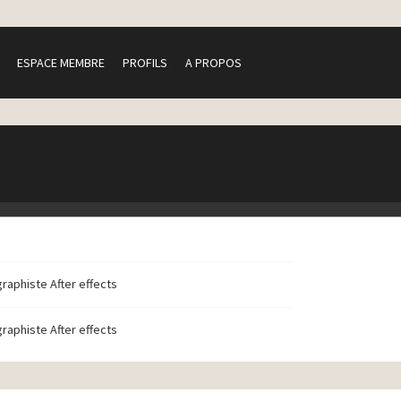
ESPACE MEMBRE
PROFILS
A PROPOS
graphiste After effects
graphiste After effects