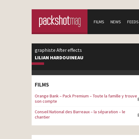
FILMS
NEWS
FEEDS
graphiste After effects
LILIAN HARDOUINEAU
FILMS
Orange Bank – Pack Premium – Toute la famille y trouve
son compte
Conseil National des Barreaux – la séparation – le
chantier