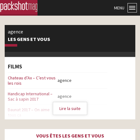
MENU
agence
LES GENS ET VOUS
FILMS
Chateau d’Ax – C’est vous
agence
les rois
Handicap International –
agence
Sac à sapin 2017
Lire la suite
Daunat 2017 – On aime
agence
tous ça
Focal – Listen Beyond
agence
VOUS ÊTES LES GENS ET VOUS
Daunat – On aime tous ça
agence