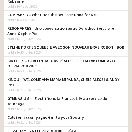
Rabanne
publié le 4 août 2026
COMPANY 3 – What Has the BBC Ever Done for Me?
publié le 4 août 2026
RESONANCES : Une conversation entre Dorothée Boissier et
Anne-Sophie Pic
publié le 27 juillet 2026
SPLINE PORTE SQUEEZIE AVEC SON NOUVEAU BRAS ROBOT : BOB
publié le 23 juillet 2026
BIRTH LX – CARLIJN JACOBS RÉALISE LE FILM LANCÔME AVEC
OLIVIA RODRIGO
publié le 23 juillet 2026
KINOU – WELCOME ANA MARIA MIRANDA, CHRIS ALESSI & ANDY
PML
publié le 21 juillet 2026
GYMNASIUM — Électrifions la France. L’IA au service du
tournage
publié le 21 juillet 2026
CaleSon accompagne Grinta pour Spotify
publié le 21 juillet 2026
JESSE JAMES MCELROY REJOINT LA\PAC !