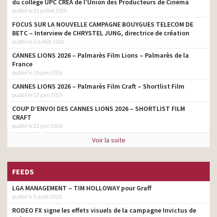
du collège UPC CRÉA de l’Union des Producteurs de Cinéma
publié le 21 juillet 2026
Leroy Merlin – Mes outils
client
s’appellent Reviens
FOCUS SUR LA NOUVELLE CAMPAGNE BOUYGUES TELECOM DE
BETC – Interview de CHRYSTEL JUNG, directrice de création
Leroy Merlin – Spécial
publié le 2 juillet 2026
client
Halloween les zombies
CANNES LIONS 2026 – Palmarès Film Lions – Palmarès de la
France
Leroy Merlin – Tutoriel
client
publié le 29 juin 2026
spécial Saint Valentin
CANNES LIONS 2026 – Palmarès Film Craft – Shortlist Film
Leroy Merlin – Selfies-
client
publié le 23 juin 2026
Petites Conversations
COUP D’ENVOI DES CANNES LIONS 2026 – SHORTLIST FILM
Leroy Merlin – « Toutes
CRAFT
client
nos envies »
publié le 22 juin 2026
Voir la suite
FEEDS
LGA MANAGEMENT – TIM HOLLOWAY pour Graff
publié le 5 août 2026
RODEO FX signe les effets visuels de la campagne Invictus de