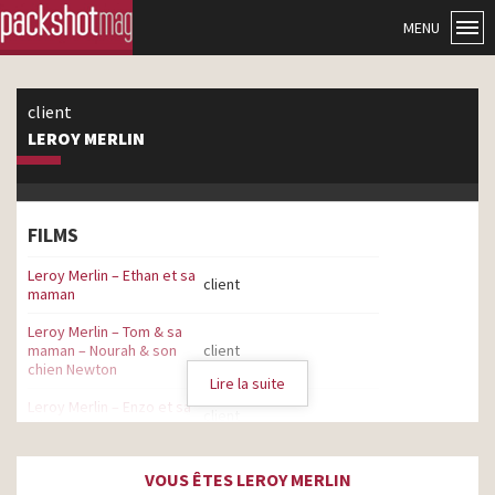
MENU
client
LEROY MERLIN
FILMS
Leroy Merlin – Ethan et sa
client
maman
Leroy Merlin – Tom & sa
maman – Nourah & son
client
chien Newton
Lire la suite
Leroy Merlin – Enzo et sa
client
fille Paloma
Leroy Merlin – 100 ans
client
VOUS ÊTES LEROY MERLIN