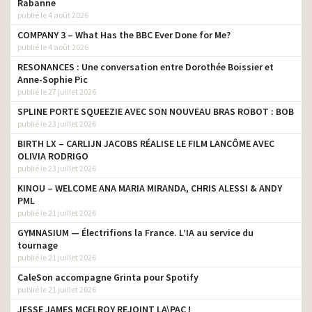
Rabanne
publié le 4 août 2026
COMPANY 3 – What Has the BBC Ever Done for Me?
publié le 4 août 2026
RESONANCES : Une conversation entre Dorothée Boissier et
Anne-Sophie Pic
publié le 27 juillet 2026
SPLINE PORTE SQUEEZIE AVEC SON NOUVEAU BRAS ROBOT : BOB
publié le 23 juillet 2026
BIRTH LX – CARLIJN JACOBS RÉALISE LE FILM LANCÔME AVEC
OLIVIA RODRIGO
publié le 23 juillet 2026
KINOU – WELCOME ANA MARIA MIRANDA, CHRIS ALESSI & ANDY
PML
publié le 21 juillet 2026
GYMNASIUM — Électrifions la France. L’IA au service du
tournage
publié le 21 juillet 2026
CaleSon accompagne Grinta pour Spotify
publié le 21 juillet 2026
JESSE JAMES MCELROY REJOINT LA\PAC !