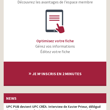
Leroy Merlin – On peut
Découvrez les avantages de l’espace membre
tout construire ensemble,
client
même l’avenir
Leroy Merlin – La maison
client
des courants d’air
Leroy Merlin – Prendre
soin de sa maison c’est
client
prendre soin de soi
Optimisez votre fiche
Gérez vos informations
Leroy Merlin – Rien n’est
plus fort qu’un projet qui
Éditez votre fiche
client
commence
Leroy Merlin – Solutions
Leroy Merlin – Comment
client
»
…
JE M‘INSCRIS EN 2 MINUTES
Leroy Merlin – Une vie à
client
construire
Leroy Merlin – Enki –
client
Creation de scénarios
NEWS
Leroy Merlin – l’aventure
UPC PUB devient UPC CRÉA. Interview de Xavier Prieur, délégué
client
d’une vie